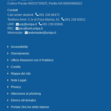
Codice Fiscale 80023730825, Partita IVA 00605880822
Contatti
Call center studenti
091 238 86472
Telefono Amm. C.le di P.zza Marina, 61
091 238 93011
URP
urp@unipa.it
091 238 93666
PEC
pec@cert.unipa.it
Webmaster
webmaster@unipa.it
Accessibilità
Orientamento
Ufficio Relazioni con il Pubblico
Credits
Mappa del sito
Note Legali
Privacy
Attenzione al phishing
Elenco siti tematici
Portale OnLine delle Istanze