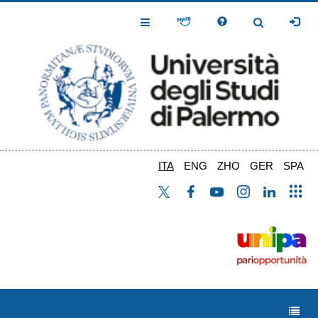
Salta
al
Toggle
Toggle
contenuto
Navigation
Navigation
principale
ITA
ENG
ZHO
GER
SPA