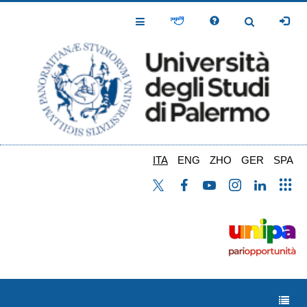
Salta
al
Toggle
Toggle
contenuto
Navigation
Navigation
principale
ITA
ENG
ZHO
GER
SPA