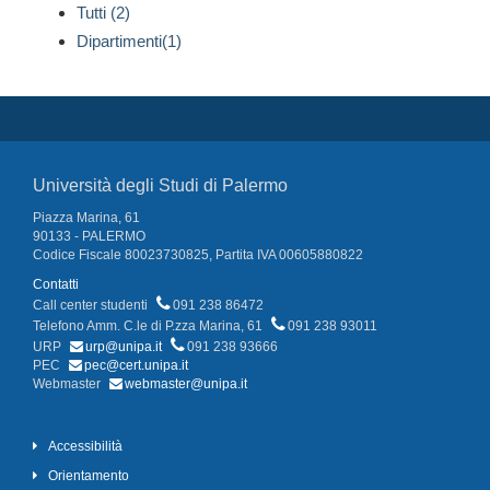
Tutti (2)
Dipartimenti(1)
Università degli Studi di Palermo
Piazza Marina, 61
90133 - PALERMO
Codice Fiscale 80023730825, Partita IVA 00605880822
Contatti
Call center studenti
091 238 86472
Telefono Amm. C.le di P.zza Marina, 61
091 238 93011
URP
urp@unipa.it
091 238 93666
PEC
pec@cert.unipa.it
Webmaster
webmaster@unipa.it
Accessibilità
Orientamento