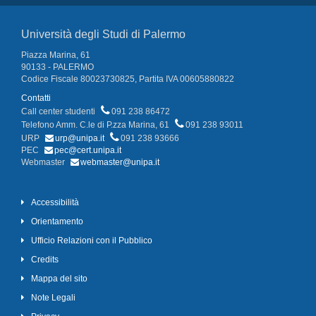
Università degli Studi di Palermo
Piazza Marina, 61
90133 - PALERMO
Codice Fiscale 80023730825, Partita IVA 00605880822
Contatti
Call center studenti
091 238 86472
Telefono Amm. C.le di P.zza Marina, 61
091 238 93011
URP
urp@unipa.it
091 238 93666
PEC
pec@cert.unipa.it
Webmaster
webmaster@unipa.it
Accessibilità
Orientamento
Ufficio Relazioni con il Pubblico
Credits
Mappa del sito
Note Legali