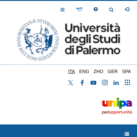
Salta
al
Toggle
Toggle
contenuto
Navigation
Navigation
principale
ITA
ENG
ZHO
GER
SPA