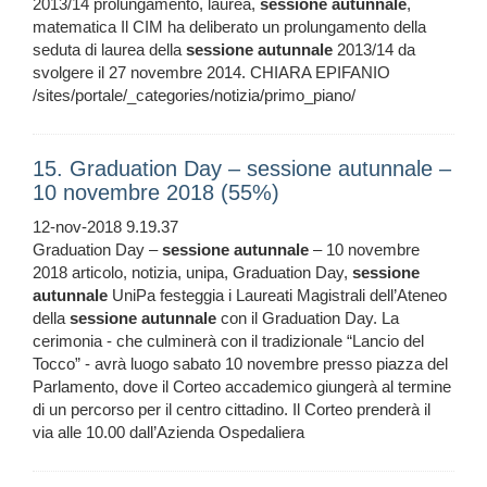
2013/14 prolungamento, laurea,
sessione
autunnale
,
matematica Il CIM ha deliberato un prolungamento della
seduta di laurea della
sessione
autunnale
2013/14 da
svolgere il 27 novembre 2014. CHIARA EPIFANIO
/sites/portale/_categories/notizia/primo_piano/
15. Graduation Day – sessione autunnale –
10 novembre 2018 (55%)
12-nov-2018 9.19.37
Graduation Day –
sessione
autunnale
– 10 novembre
2018 articolo, notizia, unipa, Graduation Day,
sessione
autunnale
UniPa festeggia i Laureati Magistrali dell’Ateneo
della
sessione
autunnale
con il Graduation Day. La
cerimonia - che culminerà con il tradizionale “Lancio del
Tocco” - avrà luogo sabato 10 novembre presso piazza del
Parlamento, dove il Corteo accademico giungerà al termine
di un percorso per il centro cittadino. Il Corteo prenderà il
via alle 10.00 dall’Azienda Ospedaliera