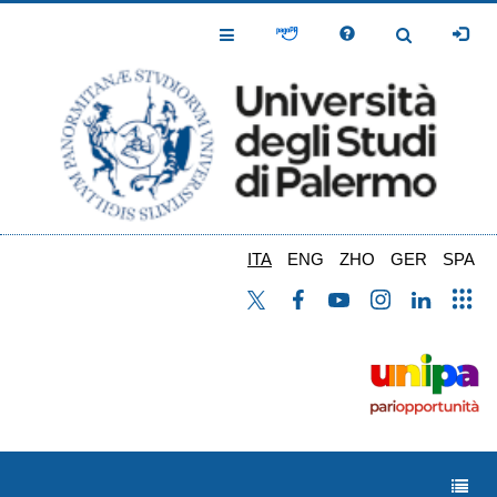
Salta
al
Toggle
Toggle
contenuto
Navigation
Navigation
principale
ITA
ENG
ZHO
GER
SPA