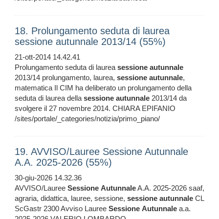
18. Prolungamento seduta di laurea
sessione autunnale 2013/14 (55%)
21-ott-2014 14.42.41
Prolungamento seduta di laurea
sessione
autunnale
2013/14 prolungamento, laurea,
sessione
autunnale
,
matematica Il CIM ha deliberato un prolungamento della
seduta di laurea della
sessione
autunnale
2013/14 da
svolgere il 27 novembre 2014. CHIARA EPIFANIO
/sites/portale/_categories/notizia/primo_piano/
19. AVVISO/Lauree Sessione Autunnale
A.A. 2025-2026 (55%)
30-giu-2026 14.32.36
AVVISO/Lauree
Sessione
Autunnale
A.A. 2025-2026 saaf,
agraria, didattica, lauree, sessione,
sessione
autunnale
CL
ScGastr 2300 Avviso Lauree
Sessione
Autunnale
a.a.
2025-2026 VALERIO LOMBARDO