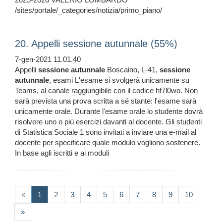
/sites/portale/_categories/notizia/primo_piano/
20. Appelli sessione autunnale (55%)
7-gen-2021 11.01.40
Appelli
sessione
autunnale
Boscaino, L-41,
sessione
autunnale
, esami L'esame si svolgerà unicamente su
Teams, al canale raggiungibile con il codice hf7l0wo. Non
sarà prevista una prova scritta a sé stante: l'esame sarà
unicamente orale. Durante l'esame orale lo studente dovrà
risolvere uno o più esercizi davanti al docente. Gli studenti
di Statistica Sociale 1 sono invitati a inviare una e-mail al
docente per specificare quale modulo vogliono sostenere.
In base agli iscritti e ai moduli
(current)
«
1
2
3
4
5
6
7
8
9
10
»