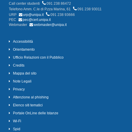
Call center studenti
091 238 86472
Telefono Amm. C.le di P.zza Marina, 61
091 238 93011
URP
urp@unipa.it
091 238 93666
PEC
pec@cert.unipa.it
Webmaster
webmaster@unipa.it
Accessibilità
Orientamento
Ufficio Relazioni con il Pubblico
Credits
Mappa del sito
Note Legali
Privacy
Attenzione al phishing
Elenco siti tematici
Portale OnLine delle Istanze
Wi-Fi
Spid