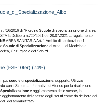
ole_di_Specializzazione_Albo
I. n.716/2016 di “Riordino
Scuole
di
specializzazione
di area
VISTA la Delibera n.720/2021 del 20.07.2021 ... regolamento:
ONE
AREA SANITARIA Art. 1 Ambito di applicazione 1. Il
lle
Scuole
di
Specializzazione
di Area ... di Medicina e
dica, Chirurgica e dei Servizi
ione (FSP10ter) (74%)
unipa,
scuole
di
specializzazione
, supporto, Utilizzo
con il Sistema Informativo di Ateneo per la risoluzione
i
Specializzazione
e aggiornamento delle stesse, in
 e aggiornamento delle tasse degli iscritti come da delibere del
ari dei amministrativi