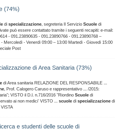
ne (74%)
le
di
specializzazione
, segreteria Il Servizio
Scuole
di
ivate può essere contattato tramite i seguenti recapiti: e-mail:
90614 - 091.23890635 - 091.23890766 - 091.23890768 –
 - Mercoledì - Venerdì 09:00 – 13:00 Martedì - Giovedì 15:00
peciale Post
ializzazione di Area Sanitaria (73%)
e
di Area sanitaria RELAZIONE DEL RESPONSABILE ...
ne
, Prof. Calogero Caruso e rappresentativo ... /2015:
aria"; VISTO il D.l. n.716/2016 "Riordino
Scuole
di
servato ai non medici' VISTO ...
scuole
di
specializzazione
di
; VISTA
icerca e studenti delle scuole di