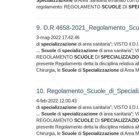
Specializzazione
di Area Sanitaria emanato con 
regolamento: REGOLAMENTO
SCUOLE
DI
SPE
9. D.R.4658-2021_Regolamento_Scuo
3-mag-2022 17.42.46
di
specializzazione
di area sanitaria”; VISTO il D.
...
Scuole
di
specializzazione
di area sanitaria”; 
REGOLAMENTO
SCUOLE
DI
SPECIALIZZAZI
presente Regolamento detta la disciplina relativa a
Chirurgia, le
Scuole
di
Specializzazione
di Area Me
10. Regolamento_Scuole_di_Speciali
4-feb-2022 12.00.43
di
specializzazione
di area sanitaria”; VISTO il D.
...
Scuole
di
specializzazione
di area sanitaria”; 
REGOLAMENTO
SCUOLE
DI
SPECIALIZZAZI
presente Regolamento detta la disciplina relativa a
Chirurgia, le
Scuole
di
Specializzazione
di Area Me