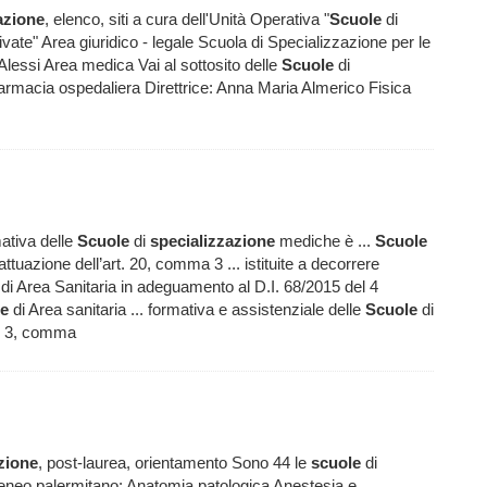
azione
, elenco, siti a cura dell'Unità Operativa "
Scuole
di
tivate" Area giuridico - legale Scuola di Specializzazione per le
Alessi Area medica Vai al sottosito delle
Scuole
di
armacia ospedaliera Direttrice: Anna Maria Almerico Fisica
ativa delle
Scuole
di
specializzazione
mediche è ...
Scuole
ttuazione dell’art. 20, comma 3 ... istituite a decorrere
di Area Sanitaria in adeguamento al D.I. 68/2015 del 4
ne
di Area sanitaria ... formativa e assistenziale delle
Scuole
di
rt. 3, comma
zione
, post-laurea, orientamento Sono 44 le
scuole
di
Ateneo palermitano: Anatomia patologica Anestesia e