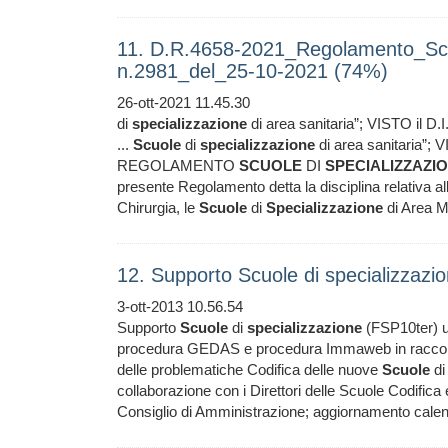
11. D.R.4658-2021_Regolamento_Scu
n.2981_del_25-10-2021 (74%)
26-ott-2021 11.45.30
di
specializzazione
di area sanitaria”; VISTO il D.
...
Scuole
di
specializzazione
di area sanitaria”; 
REGOLAMENTO
SCUOLE
DI
SPECIALIZZAZI
presente Regolamento detta la disciplina relativa a
Chirurgia, le
Scuole
di
Specializzazione
di Area Me
12. Supporto Scuole di specializzaz
3-ott-2013 10.56.54
Supporto
Scuole
di
specializzazione
(FSP10ter) 
procedura GEDAS e procedura Immaweb in raccordo 
delle problematiche Codifica delle nuove
Scuole
d
collaborazione con i Direttori delle Scuole Codifica
Consiglio di Amministrazione; aggiornamento calend