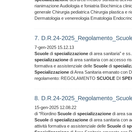
rianimazione Audiologia e foniatria Biochimica clini
generale Chirurgia pediatrica Chirurgia plastica e r
Dermatologia e venereologia Ematologia Endocrinol
7. D.R.24-2025_Regolamento_Scuole_
7-gen-2025 15.12.13
Scuole
di
specializzazione
di area sanitaria” e ss
specializzazione
di area sanitaria con accesso rise
formativa e assistenziale delle
Scuole
di
speciali
Specializzazione
di Area Sanitaria emanato con 
regolamento: REGOLAMENTO
SCUOLE
DI
SPE
8. D.R.24-2025_Regolamento_Scuole_
15-gen-2025 12.08.22
di “Riordino
Scuole
di
specializzazione
di area san
Scuole
di
specializzazione
di area sanitaria con a
attività formativa e assistenziale delle
Scuole
di
sp