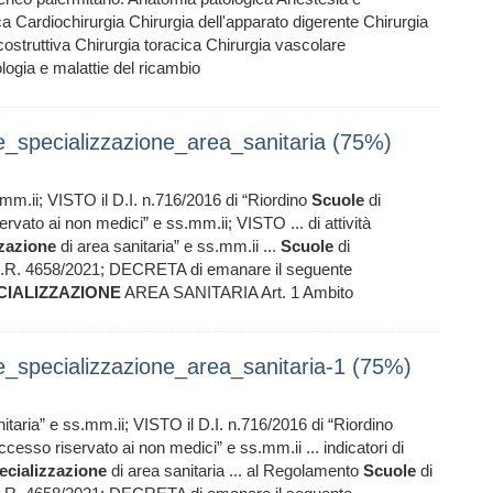
ca Cardiochirurgia Chirurgia dell'apparato digerente Chirurgia
icostruttiva Chirurgia toracica Chirurgia vascolare
ogia e malattie del ricambio
specializzazione_area_sanitaria (75%)
.mm.ii; VISTO il D.I. n.716/2016 di “Riordino
Scuole
di
rvato ai non medici” e ss.mm.ii; VISTO ... di attività
zzazione
di area sanitaria” e ss.mm.ii ...
Scuole
di
D.R. 4658/2021; DECRETA di emanare il seguente
CIALIZZAZIONE
AREA SANITARIA Art. 1 Ambito
specializzazione_area_sanitaria-1 (75%)
itaria” e ss.mm.ii; VISTO il D.I. n.716/2016 di “Riordino
ccesso riservato ai non medici” e ss.mm.ii ... indicatori di
ecializzazione
di area sanitaria ... al Regolamento
Scuole
di