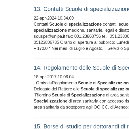
13. Contatti Scuole di specializzazio
22-apr-2024 10.34.09
Contatti
Scuole
di
specializzazione
contatti,
scuo
specializzazione
mediche, sanitarie, legali e disatt
scuspe@unipa.it fax: 091.23860796 tel.: 091.238
09123896785 Orario di apertura al pubblico: Lunedì
– 17:00 * Nei mesi di Luglio e Agosto, il Servizio S
14. Regolamento delle Scuole di Spec
18-apr-2017 10.06.04
. OmissisRegolamento
Scuole
di
Specializzazion
Delegato del Rettore alle
Scuole
di
specializzazio
"Riordino
Scuole
di
Specializzazione
di area sanit
Specializzazione
di area sanitaria con accesso ri
area sanitaria da sottoporre agli OO.CC. di Ateneo
15. Borse di studio per dottorandi di r