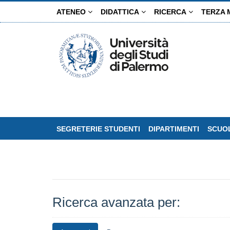
Salta
ATENEO
DIDATTICA
RICERCA
TERZA 
al
contenuto
principale
SEGRETERIE STUDENTI
DIPARTIMENTI
SCUOL
Ricerca avanzata per: