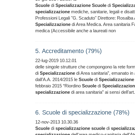
Scuole
di
Specializzazione
Scuole
di
Specializz
specializzazione
mediche, sanitarie, legali e disat
Professioni Legali "G. Scaduto" Direttore: Rosalba 
Specializzazione
di Area Medica. Area sanitaria F
medica (Accessibile anche a laureati non
5. Accreditamento (79%)
22-lug-2019 10.12.01
delle singole strutture che compongono la rete form
di
Specializzazione
di Area sanitaria”, emanato in a
dall’A.A. 2014/2015 le
Scuole
di
Specializzazione
febbraio 2015 “Riordino
Scuole
di
Specializzazio
specializzazione
di area sanitaria” ai sensi dell’a
6. Scuole di specializzazione (78%)
12-nov-2013 10.30.36
Scuole
di
specializzazione
scuole
di
specializza
specializzazione
dell'area medico-sanitaria dell'