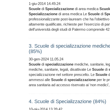
1-giu-2014 14.49.24
Scuole
di
Specializzazione
di area medica
Scuol
Specializzazione
di area medica Le
Scuole
di
Spe
professionalizzante post-lauream che ha l’obiettivo 
altamente qualificate, richieste per l’esercizio di parti
dell’università degli studi di Palermo comprende 4
3. Scuole di specializzazione mediche,
(85%)
30-gen-2024 11.05.24
Scuole
di
specializzazione
mediche, sanitarie, leg
mediche, sanitarie, legali, disattivate Le
Scuole
di
specializzazione nel settore prescelto. Le
Scuole
d
ammessi alle
Scuole
di
specializzazione
per le pro
area sanitaria ad accesso riservato ai ‘non medici’,
4. Scuole di Specializzazione (84%)
10-giu-2014 13.39.42