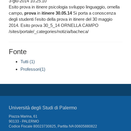
3-giu-2014 10.25.10
Esito prova in itinere psicologia sviluppo linguaggio, ornella
campo,
prova
in
itinere
30.05.14
Si porta a conoscenza
degli studenti l'esito della prova in itinere del 30 maggio
2014. Esito prova 30_5_14 ORNELLA CAMPO
/sites/portale/_categories/notizia/bacheca/
Fonte
Tutti (1)
Professori(1)
Università degli Studi di Palermo
Piazza Marina, 61
90133 - PALERMO
Codice Fiscale 80023730825, Partita IVA 00605880822