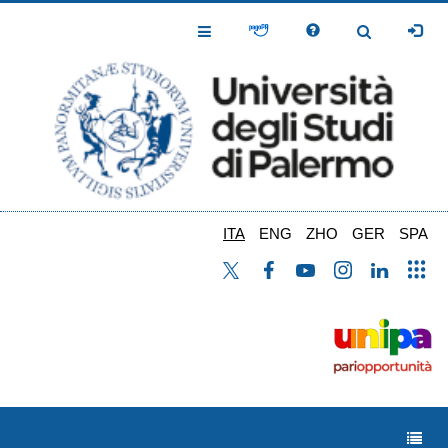
Salta
al
Toggle
Toggle
contenuto
Navigation
Navigation
principale
ITA
ENG
ZHO
GER
SPA