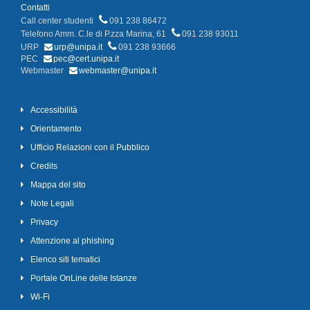
Contatti
Call center studenti
091 238 86472
Telefono Amm. C.le di P.zza Marina, 61
091 238 93011
URP
urp@unipa.it
091 238 93666
PEC
pec@cert.unipa.it
Webmaster
webmaster@unipa.it
Accessibilità
Orientamento
Ufficio Relazioni con il Pubblico
Credits
Mappa del sito
Note Legali
Privacy
Attenzione al phishing
Elenco siti tematici
Portale OnLine delle Istanze
Wi-Fi