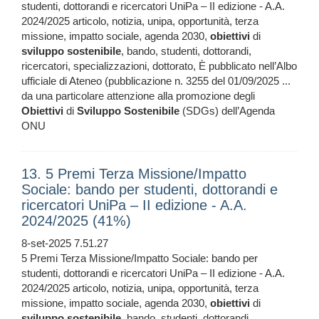
studenti, dottorandi e ricercatori UniPa – II edizione - A.A.
2024/2025 articolo, notizia, unipa, opportunità, terza
missione, impatto sociale, agenda 2030,
obiettivi
di
sviluppo
sostenibile
, bando, studenti, dottorandi,
ricercatori, specializzazioni, dottorato, È pubblicato nell’Albo
ufficiale di Ateneo (pubblicazione n. 3255 del 01/09/2025 ...
da una particolare attenzione alla promozione degli
Obiettivi
di
Sviluppo
Sostenibile
(SDGs) dell’Agenda
ONU
13. 5 Premi Terza Missione/Impatto
Sociale: bando per studenti, dottorandi e
ricercatori UniPa – II edizione - A.A.
2024/2025 (41%)
8-set-2025 7.51.27
5 Premi Terza Missione/Impatto Sociale: bando per
studenti, dottorandi e ricercatori UniPa – II edizione - A.A.
2024/2025 articolo, notizia, unipa, opportunità, terza
missione, impatto sociale, agenda 2030,
obiettivi
di
sviluppo
sostenibile
, bando, studenti, dottorandi,