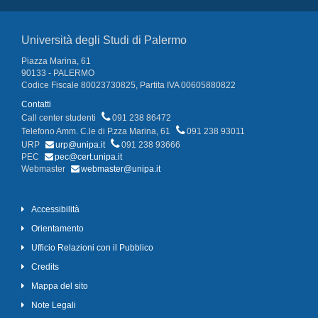
Università degli Studi di Palermo
Piazza Marina, 61
90133 - PALERMO
Codice Fiscale 80023730825, Partita IVA 00605880822
Contatti
Call center studenti
091 238 86472
Telefono Amm. C.le di P.zza Marina, 61
091 238 93011
URP
urp@unipa.it
091 238 93666
PEC
pec@cert.unipa.it
Webmaster
webmaster@unipa.it
Accessibilità
Orientamento
Ufficio Relazioni con il Pubblico
Credits
Mappa del sito
Note Legali