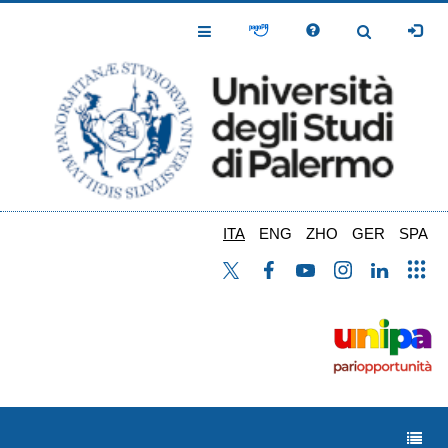
Salta
al
Toggle
Toggle
contenuto
Navigation
Navigation
principale
ITA
ENG
ZHO
GER
SPA