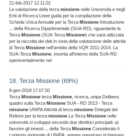
21-feb-2017 12.11.02
La valutazione della terza
missione
nelle Università e negli
Enti di Ricerca Linee guida per la compilazione della
Scheda Unica Annuale per la Terza
Missione
Introduzione
... della Ricerca Dipartimentale (SUA-RD), riguardante la
Terza
Missione
(SUA-Terza
Missione
) che sarà utilizzata
per la raccolta dei dati in vista della valutazione delle attività
di Terza
Missione
nell’ambito della VQR 2011-2014. La
SUA-Terza
Missione
, inserita all’interno della SUA-RD
sperimentalmente nel
18. Terza Missione (69%)
8-gen-2018 17.07.50
Terza
Missione
terza
Missione
, ricerca, unipa Delibera
quadro sulla Terza
Missione
SUA - RD 2013 - Terza
missione
UNIPA Attività di terza
missione
Delegati del
Rettore per la terza
missione
La Terza
Missione
nelle
università si sviluppa secondo due direttrici principali: a)
favorire gli innesti ... della Terza
Missione
Considerato il
contesto regionale di UNIPA, appare opportuno richiamare