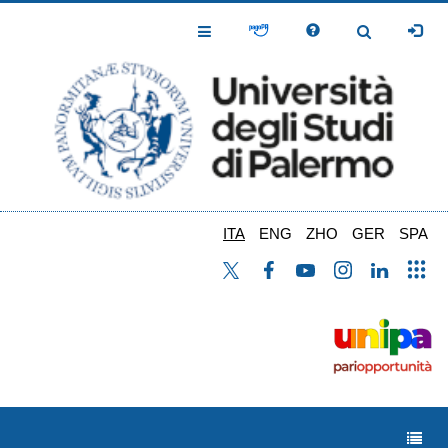
Salta
al
Toggle
Toggle
contenuto
Navigation
Navigation
principale
ITA
ENG
ZHO
GER
SPA