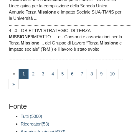
Linee guida per la compilazione della Scheda Unica
Annuale Terza
Missione
e Impatto Sociale SUA-TM/IS per
le Università ...
........................................................................................................
4 I.0 - OBIETTIVI STRATEGICI DI TERZA
MISSIONE
/IMPATTO ... .e - Consorzi e associazioni per la
Terza
Missione
... del Gruppo di Lavoro “Terza
Missione
e
Impatto sociale” (TeMI) e il lavoro è stato svolto
(current)
«
1
2
3
4
5
6
7
8
9
10
»
Fonte
Tutti (5000)
Ricercatori(53)
Amministrazione(5000)