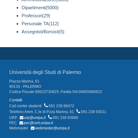
Dipartimenti(5000)
Professori(29)
Personale TA(112)
Assegnisti/Borsisti(5)
Università degli Studi di Palermo
Piazza Marina, 61
90133 - PALERMO
Codice Fiscale 80023730825, Partita IVA 00605880822
Contatti
Call center studenti
091 238 86472
Telefono Amm. C.le di P.zza Marina, 61
091 238 93011
URP
urp@unipa.it
091 238 93666
PEC
pec@cert.unipa.it
Webmaster
webmaster@unipa.it