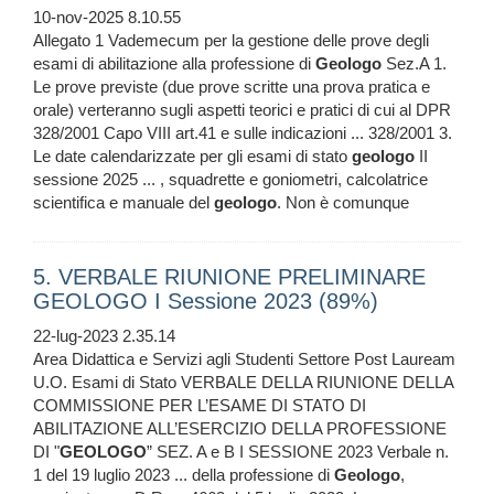
10-nov-2025 8.10.55
Allegato 1 Vademecum per la gestione delle prove degli
esami di abilitazione alla professione di
Geologo
Sez.A 1.
Le prove previste (due prove scritte una prova pratica e
orale) verteranno sugli aspetti teorici e pratici di cui al DPR
328/2001 Capo VIII art.41 e sulle indicazioni ... 328/2001 3.
Le date calendarizzate per gli esami di stato
geologo
II
sessione 2025 ... , squadrette e goniometri, calcolatrice
scientifica e manuale del
geologo
. Non è comunque
5. VERBALE RIUNIONE PRELIMINARE
GEOLOGO I Sessione 2023 (89%)
22-lug-2023 2.35.14
Area Didattica e Servizi agli Studenti Settore Post Lauream
U.O. Esami di Stato VERBALE DELLA RIUNIONE DELLA
COMMISSIONE PER L’ESAME DI STATO DI
ABILITAZIONE ALL’ESERCIZIO DELLA PROFESSIONE
DI "
GEOLOGO
” SEZ. A e B I SESSIONE 2023 Verbale n.
1 del 19 luglio 2023 ... della professione di
Geologo
,