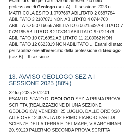
Esami di stato per l’abilitazione all’esercizio della
professione di
Geologo
(sez.A) – II sessione 2023 n.
MATRICOLA ESITO 1 0707667 ABILITATO 2 0687784
ABILITATO 3 2107871 NON ABILITATO 4 0744769
ABILITATO 5 0716656 ABILITATO 6 0621599 ABILITATO 7
0724195 ABILITATO 8 2108044 ABILITATO 9 0721476
ABILITATO 10 0716992 ABILITATO 11 2108062 NON
ABILITATO 12 0623819 NON ABILITATO ... Esami di stato
per l’abilitazione all’esercizio della professione di
Geologo
(sez.B) – II sessione
13. AVVISO GEOLOGO SEZ.A I
SESSIONE 2025 (80%)
22-lug-2025 20.12.01
ESAMI DI STATO DI
GEOLOGO
SEZ. A PRIMA PROVA
SCRITTA (REALIZZAZIONE DI UNA SEZIONE
GEOLOGICA) VENERDI' 25 LUGLIO, DALLE ORE 9:30
ALLE ORE 12:30 AULA D2 PRIMO PIANO-DIPART.DI
SCIENZE DELLA TERRA E DEL MARE, VIA ARCHIRAFI
20, 90123 PALERMO SECONDA PROVA SCRITTA