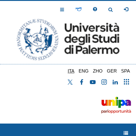
Salta
al
Toggle
Toggle
contenuto
Navigation
Navigation
principale
ITA
ENG
ZHO
GER
SPA