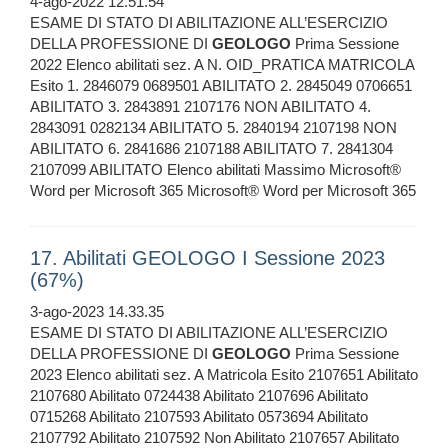
4-ago-2022 12.51.54
ESAME DI STATO DI ABILITAZIONE ALL’ESERCIZIO
DELLA PROFESSIONE DI
GEOLOGO
Prima Sessione
2022 Elenco abilitati sez. A N. OID_PRATICA MATRICOLA
Esito 1. 2846079 0689501 ABILITATO 2. 2845049 0706651
ABILITATO 3. 2843891 2107176 NON ABILITATO 4.
2843091 0282134 ABILITATO 5. 2840194 2107198 NON
ABILITATO 6. 2841686 2107188 ABILITATO 7. 2841304
2107099 ABILITATO Elenco abilitati Massimo Microsoft®
Word per Microsoft 365 Microsoft® Word per Microsoft 365
17. Abilitati GEOLOGO I Sessione 2023
(67%)
3-ago-2023 14.33.35
ESAME DI STATO DI ABILITAZIONE ALL’ESERCIZIO
DELLA PROFESSIONE DI
GEOLOGO
Prima Sessione
2023 Elenco abilitati sez. A Matricola Esito 2107651 Abilitato
2107680 Abilitato 0724438 Abilitato 2107696 Abilitato
0715268 Abilitato 2107593 Abilitato 0573694 Abilitato
2107792 Abilitato 2107592 Non Abilitato 2107657 Abilitato