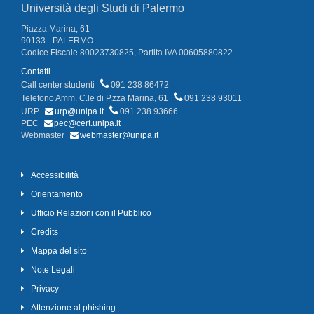
Università degli Studi di Palermo
Piazza Marina, 61
90133 - PALERMO
Codice Fiscale 80023730825, Partita IVA 00605880822
Contatti
Call center studenti
091 238 86472
Telefono Amm. C.le di P.zza Marina, 61
091 238 93011
URP
urp@unipa.it
091 238 93666
PEC
pec@cert.unipa.it
Webmaster
webmaster@unipa.it
Accessibilità
Orientamento
Ufficio Relazioni con il Pubblico
Credits
Mappa del sito
Note Legali
Privacy
Attenzione al phishing