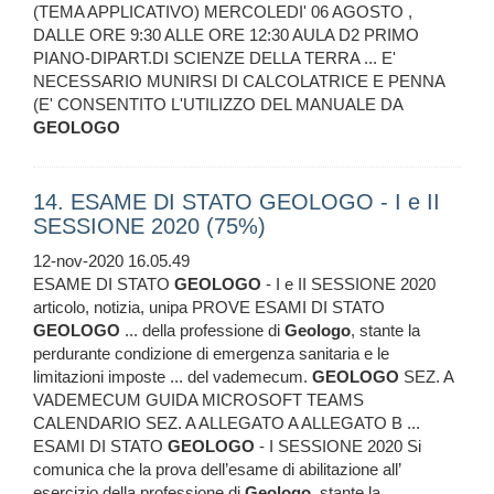
(TEMA APPLICATIVO) MERCOLEDI' 06 AGOSTO ,
DALLE ORE 9:30 ALLE ORE 12:30 AULA D2 PRIMO
PIANO-DIPART.DI SCIENZE DELLA TERRA ... E'
NECESSARIO MUNIRSI DI CALCOLATRICE E PENNA
(E' CONSENTITO L'UTILIZZO DEL MANUALE DA
GEOLOGO
14. ESAME DI STATO GEOLOGO - I e II
SESSIONE 2020 (75%)
12-nov-2020 16.05.49
ESAME DI STATO
GEOLOGO
- I e II SESSIONE 2020
articolo, notizia, unipa PROVE ESAMI DI STATO
GEOLOGO
... della professione di
Geologo
, stante la
perdurante condizione di emergenza sanitaria e le
limitazioni imposte ... del vademecum.
GEOLOGO
SEZ. A
VADEMECUM GUIDA MICROSOFT TEAMS
CALENDARIO SEZ. A ALLEGATO A ALLEGATO B ...
ESAMI DI STATO
GEOLOGO
- I SESSIONE 2020 Si
comunica che la prova dell’esame di abilitazione all’
esercizio della professione di
Geologo
, stante la