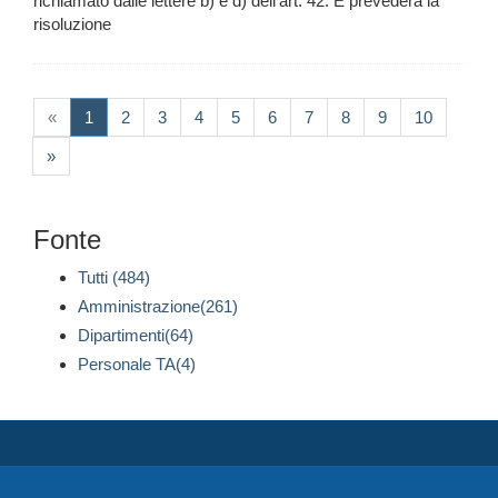
richiamato dalle lettere b) e d) dell’art. 42. E prevederà la
risoluzione
(current)
«
1
2
3
4
5
6
7
8
9
10
»
Fonte
Tutti (484)
Amministrazione(261)
Dipartimenti(64)
Personale TA(4)