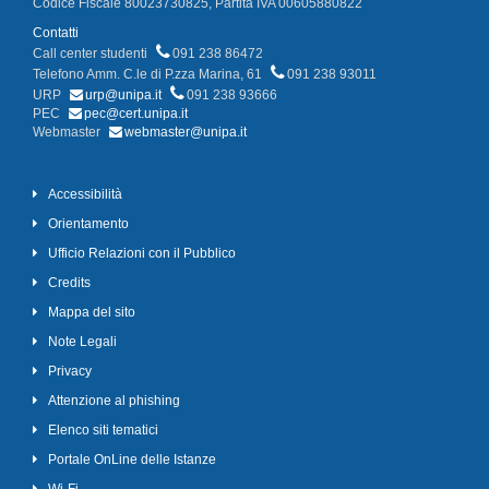
Codice Fiscale 80023730825, Partita IVA 00605880822
Contatti
Call center studenti
091 238 86472
Telefono Amm. C.le di P.zza Marina, 61
091 238 93011
URP
urp@unipa.it
091 238 93666
PEC
pec@cert.unipa.it
Webmaster
webmaster@unipa.it
Accessibilità
Orientamento
Ufficio Relazioni con il Pubblico
Credits
Mappa del sito
Note Legali
Privacy
Attenzione al phishing
Elenco siti tematici
Portale OnLine delle Istanze