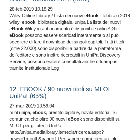
28-feb-2019 10.18.29
Wiley Online Library / Lista dei nuovi
eBook
- febbraio 2019
wiley,
ebook
, biblioteca digitale, unipa La lista dei nuovi
eBook
Wiley in abbonamento è disponibile online! Gli
eBook
possono essere scaricati interamente o si può
scegliere di fare il download dei singoli capitoli. Tutti i titoli
(oltre 22.000) sono disponibili a partire dalla piattaforma
dell'editore e sono inoltre ricercabili in UniPa Discovery
Service; possono essere consultati anche offcampus
tramite Institutionale Log
12. EBOOK / 90 nuovi titoli su MLOL
UniPa! (65%)
27-mar-2019 13.59.04
mlol unipa,
ebook
, prestito digitale, novità editoriali Si
comunica che oltre 90 nuovi
eBook
sono disponibili su
MLOL per gli utenti UniPa:
http://unipa.medialibrary.it/media/ricerca.aspx?
news=1month&page=1 Per sapere come cercare gli