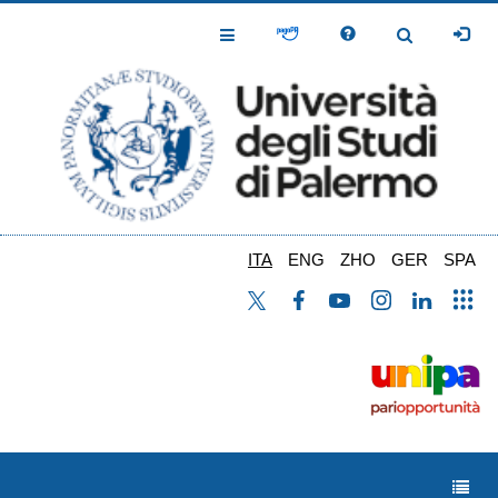
Salta
al
Toggle
Toggle
contenuto
Navigation
Navigation
principale
ITA
ENG
ZHO
GER
SPA