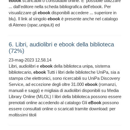
ebook
scaricabili o consultabili online. E' possibile utilizzare
... dall'editore nella scheda bibliografica dell'ebook. Per
visualizzare gli
ebook
disponibili accedere ... superiore in
blu). Il link al singolo
ebook
è presente anche nel catalogo
di Ateneo (opac.unipa.it) ed
6. Libri, audiolibri e ebook della biblioteca
(72%)
23-mag-2023 12.58.14
Libri, audiolibri e
ebook
della biblioteca unipa, sistema
bibliotecario,
ebook
Tutti i libri delle biblioteche UniPa, sia a
stampa che elettronici, sono ricercabili su UniPa Discovery
Service, ad eccezione degli oltre 31.000
ebook
(romanzi,
manuali e saggi) e migliaia di audiolibri disponibili su Media
Library Online (MLOL) I libri della biblioteca possono essere
prenotati online accedendo al catalogo Gli
eBook
possono
essere consultati online o scaricati tramite download: per
moltissimi titoli