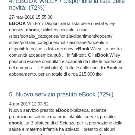
4. EBOOK WILEY / Disponibile la lista delle
novità! (72%)
27-mar-2018 15.55.08
EBOOK
WILEY / Disponibile la lista delle novità! wiley
ebooks,
ebook
, biblioteca digitale, unipa
/sites/portale/_categories/notizia/dipartimenti/docenti/
/sites/portale/_categories/notizia/intranet/docenti/ E'
disponibile online la lista dei nuovi
eBook
Wiley. La nostra
comunità accademica può ... in full-text. Gli
eBook
Wiley
possono essere consultati e scaricati da tutte le postazioni
del campus ... ; Shibboleth). Tutte le collezioni di
eBook
in
abbonamento, per un totale di circa 215.000 titoli
5. Nuovo servizio prestito eBook (72%)
4-apr-2017 12.03.52
Nuovo servizio prestito
eBook
biblioteca, scienze
promozione salute e materno infantile, servizi, prestito,
ebook
, La Biblioteca di di Scienze per la promozione della
salute e materno infantile ha attivato il prestito di alcuni