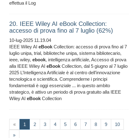
effettua il Log
20. IEEE Wiley AI eBook Collection:
accesso di prova fino al 7 luglio (62%)
10-lug-2025 11.19.04
IEEE Wiley AI
eBook
Collection: accesso di prova fino al 7
luglio unipa, trial, biblioteche unipa, sistema bibliotecario,
ieee, wiley,
ebook
, intelligenza artificiale, Accesso di prova
alla IEEE Wiley AI
eBook
Collection, dal 5 giugno al 7 luglio
2025 L’Intelligenza Artificiale è al centro dell’innovazione
tecnologica e scientifica. Comprenderne i principi
fondamentali è oggi essenziale ... in questo ambito
strategico, è attivo un periodo di prova gratuito alla IEEE
Wiley AI
eBook
Collection
(current)
«
1
2
3
4
5
6
7
8
9
10
»