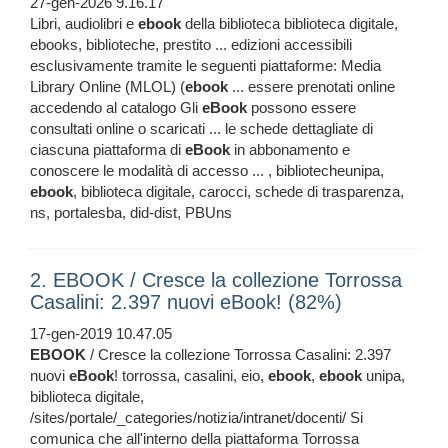
27-gen-2026 9.16.17
Libri, audiolibri e
ebook
della biblioteca biblioteca digitale,
ebooks, biblioteche, prestito ... edizioni accessibili
esclusivamente tramite le seguenti piattaforme: Media
Library Online (MLOL) (
ebook
... essere prenotati online
accedendo al catalogo Gli
eBook
possono essere
consultati online o scaricati ... le schede dettagliate di
ciascuna piattaforma di
eBook
in abbonamento e
conoscere le modalità di accesso ... , bibliotecheunipa,
ebook
, biblioteca digitale, carocci, schede di trasparenza,
ns, portalesba, did-dist, PBUns
2. EBOOK / Cresce la collezione Torrossa
Casalini: 2.397 nuovi eBook! (82%)
17-gen-2019 10.47.05
EBOOK
/ Cresce la collezione Torrossa Casalini: 2.397
nuovi
eBook
! torrossa, casalini, eio,
ebook
,
ebook
unipa,
biblioteca digitale,
/sites/portale/_categories/notizia/intranet/docenti/ Si
comunica che all'interno della piattaforma Torrossa