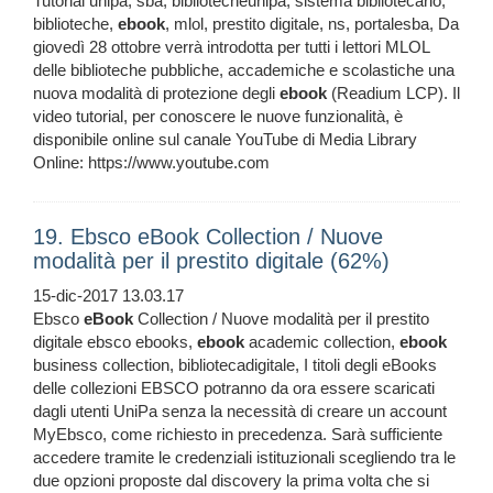
Tutorial unipa, sba, bibliotecheunipa, sistema bibliotecario,
biblioteche,
ebook
, mlol, prestito digitale, ns, portalesba, Da
giovedì 28 ottobre verrà introdotta per tutti i lettori MLOL
delle biblioteche pubbliche, accademiche e scolastiche una
nuova modalità di protezione degli
ebook
(Readium LCP). Il
video tutorial, per conoscere le nuove funzionalità, è
disponibile online sul canale YouTube di Media Library
Online: https://www.youtube.com
19. Ebsco eBook Collection / Nuove
modalità per il prestito digitale (62%)
15-dic-2017 13.03.17
Ebsco
eBook
Collection / Nuove modalità per il prestito
digitale ebsco ebooks,
ebook
academic collection,
ebook
business collection, bibliotecadigitale, I titoli degli eBooks
delle collezioni EBSCO potranno da ora essere scaricati
dagli utenti UniPa senza la necessità di creare un account
MyEbsco, come richiesto in precedenza. Sarà sufficiente
accedere tramite le credenziali istituzionali scegliendo tra le
due opzioni proposte dal discovery la prima volta che si