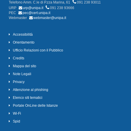
Telefono Amm. C.le di P.zza Marina, 61
091 238 93011
URP
urp@unipa.it
091 238 93666
PEC
pec@cert.unipa.it
Webmaster
webmaster@unipa.it
Accessibilità
Orientamento
Ufficio Relazioni con il Pubblico
Credits
Mappa del sito
Note Legali
Privacy
Attenzione al phishing
Elenco siti tematici
Portale OnLine delle Istanze
Wi-Fi
Spid