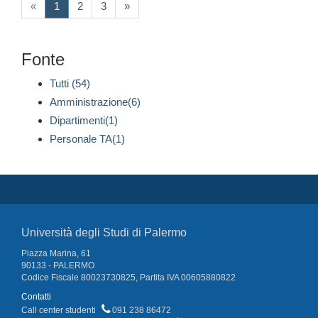
(current)
«
1
2
3
»
Fonte
Tutti (54)
Amministrazione(6)
Dipartimenti(1)
Personale TA(1)
Università degli Studi di Palermo
Piazza Marina, 61
90133 - PALERMO
Codice Fiscale 80023730825, Partita IVA 00605880822
Contatti
Call center studenti
091 238 86472