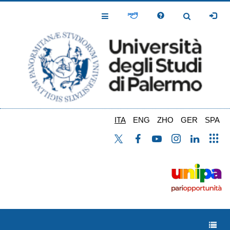
Salta
al
Toggle
Toggle
contenuto
Navigation
Navigation
principale
ITA
ENG
ZHO
GER
SPA