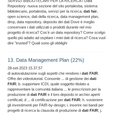
SERVIZI BIBLIOTECARI PER LA RICERCA / Data
Repository: nuova sezione del sito portalesba, sistema
bibliotecario, portalesba, servizi per la ricerca,
dati
fair
,
open science, dati della ricerca, data management plan,
dmp, data repository, deposito dei dati Dove è meglio
conservare i dati utilizzati o prodotti durante nel mio
progetto di ricerca? Cos'è un data repository? Come scelgo
quello più adatto ad ospitare i miei dati di ricerca? Cosa vuol
dire "trusted"? Quali sono gli obblighi
13. Data Management Plan (22%)
28-set-2023 15.37.57
di autovalutazione sugli aspetti che rendono i
dati
FAIR
.
Offre dei videotutorial. Consente ... di gestione dei
dati
FAIR
; b. supportare ICDI, quale soggetto titolato a
rappresentare la comunità italiana ... le prescrizioni per la
produzione di
dati
FAIR
e il loro deposito in archivi aperti
certificati; d ... di certificazione per
dati
FAIR
; h. sostenere
gli investimenti per FAIR-by-design; i. inserire nei bandi per
progetti di ricerca la clausola di produzione di
dati
FAIR
; j.