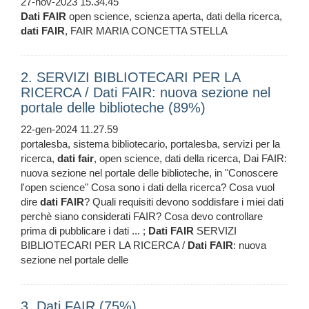
27-nov-2023 15.34.45
Dati
FAIR
open science, scienza aperta, dati della ricerca,
dati
FAIR
, FAIR MARIA CONCETTA STELLA
2. SERVIZI BIBLIOTECARI PER LA
RICERCA / Dati FAIR: nuova sezione nel
portale delle biblioteche (89%)
22-gen-2024 11.27.59
portalesba, sistema bibliotecario, portalesba, servizi per la
ricerca,
dati
fair
, open science, dati della ricerca, Dai FAIR:
nuova sezione nel portale delle biblioteche, in "Conoscere
l'open science" Cosa sono i dati della ricerca? Cosa vuol
dire
dati
FAIR
? Quali requisiti devono soddisfare i miei dati
perchè siano considerati FAIR? Cosa devo controllare
prima di pubblicare i dati ... ;
Dati
FAIR
SERVIZI
BIBLIOTECARI PER LA RICERCA /
Dati
FAIR
: nuova
sezione nel portale delle
3. Dati FAIR (75%)