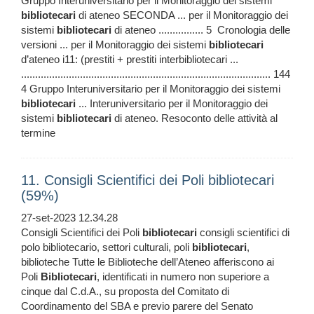
Gruppo Interuniversitario per il Monitoraggio dei sistemi
bibliotecari
di ateneo SECONDA ... per il Monitoraggio dei
sistemi
bibliotecari
di ateneo ................ 5 Cronologia delle
versioni ... per il Monitoraggio dei sistemi
bibliotecari
d’ateneo i11: (prestiti + prestiti interbibliotecari ...
......................................................................................... 144
4 Gruppo Interuniversitario per il Monitoraggio dei sistemi
bibliotecari
... Interuniversitario per il Monitoraggio dei
sistemi
bibliotecari
di ateneo. Resoconto delle attività al
termine
11. Consigli Scientifici dei Poli bibliotecari
(59%)
27-set-2023 12.34.28
Consigli Scientifici dei Poli
bibliotecari
consigli scientifici di
polo bibliotecario, settori culturali, poli
bibliotecari
,
biblioteche Tutte le Biblioteche dell’Ateneo afferiscono ai
Poli
Bibliotecari
, identificati in numero non superiore a
cinque dal C.d.A., su proposta del Comitato di
Coordinamento del SBA e previo parere del Senato