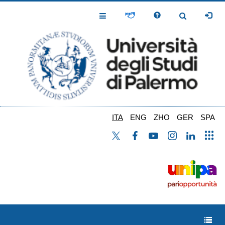
Salta
al
Toggle
Toggle
contenuto
Navigation
Navigation
principale
ITA
ENG
ZHO
GER
SPA