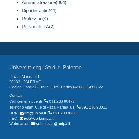
Amministrazione(904)
Dipartimenti(244)
Professori(4)
Personale TA(2)
Università degli Studi di Palermo
Piazza Marina, 61
90133 - PALERMO
Codice Fiscale 80023730825, Partita IVA 00605880822
Contatti
Call center studenti
091 238 86472
Telefono Amm. C.le di P.zza Marina, 61
091 238 93011
URP
urp@unipa.it
091 238 93666
PEC
pec@cert.unipa.it
Webmaster
webmaster@unipa.it