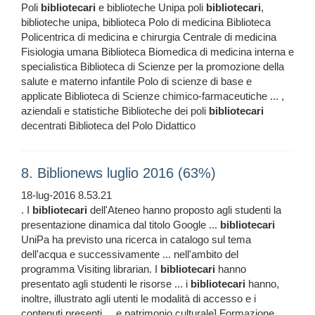
Poli
bibliotecari
e biblioteche Unipa poli
bibliotecari
,
biblioteche unipa, biblioteca Polo di medicina Biblioteca
Policentrica di medicina e chirurgia Centrale di medicina
Fisiologia umana Biblioteca Biomedica di medicina interna e
specialistica Biblioteca di Scienze per la promozione della
salute e materno infantile Polo di scienze di base e
applicate Biblioteca di Scienze chimico-farmaceutiche ... ,
aziendali e statistiche Biblioteche dei poli
bibliotecari
decentrati Biblioteca del Polo Didattico
8. Biblionews luglio 2016 (63%)
18-lug-2016 8.53.21
. I
bibliotecari
dell'Ateneo hanno proposto agli studenti la
presentazione dinamica dal titolo Google ...
bibliotecari
UniPa ha previsto una ricerca in catalogo sul tema
dell'acqua e successivamente ... nell'ambito del
programma Visiting librarian. I
bibliotecari
hanno
presentato agli studenti le risorse ... i
bibliotecari
hanno,
inoltre, illustrato agli utenti le modalità di accesso e i
contenuti presenti ... e patrimonio culturale] Formazione