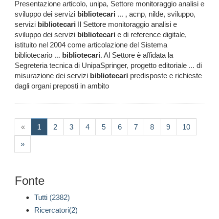
Presentazione articolo, unipa, Settore monitoraggio analisi e
sviluppo dei servizi
bibliotecari
... , acnp, nilde, sviluppo,
servizi
bibliotecari
Il Settore monitoraggio analisi e
sviluppo dei servizi
bibliotecari
e di reference digitale,
istituito nel 2004 come articolazione del Sistema
bibliotecario ...
bibliotecari
. Al Settore è affidata la
Segreteria tecnica di UnipaSpringer, progetto editoriale ... di
misurazione dei servizi
bibliotecari
predisposte e richieste
dagli organi preposti in ambito
(current)
«
1
2
3
4
5
6
7
8
9
10
»
Fonte
Tutti (2382)
Ricercatori(2)