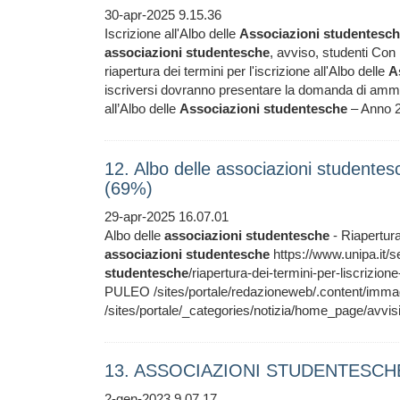
30-apr-2025 9.15.36
Iscrizione all'Albo delle
Associazioni
studentesc
associazioni
studentesche
, avviso, studenti Con
riapertura dei termini per l'iscrizione all'Albo delle
A
iscriversi dovranno presentare la domanda di ammiss
all’Albo delle
Associazioni
studentesche
– Anno 2
12. Albo delle associazioni studentesc
(69%)
29-apr-2025 16.07.01
Albo delle
associazioni
studentesche
- Riapertura 
associazioni
studentesche
https://www.unipa.it/ser
studentesche
/riapertura-dei-termini-per-liscrizione
PULEO /sites/portale/redazioneweb/.content/immag
/sites/portale/_categories/notizia/home_page/avvisi
13. ASSOCIAZIONI STUDENTESCHE
2-gen-2023 9.07.17