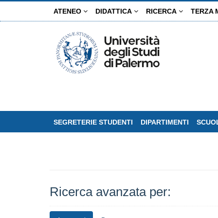
Salta
ATENEO
DIDATTICA
RICERCA
TERZA 
al
contenuto
principale
SEGRETERIE STUDENTI
DIPARTIMENTI
SCUOL
Ricerca avanzata per: