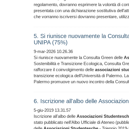
regolamento, dovranno esprimere la volontà di conf
presentata con una dichiarazione sostitutiva dell’atto
che vorranno iscriversi dovranno presentare, utili
5. Si riunisce nuovamente la Consult
UNIPA (75%)
9-mar-2026 10.26.36
Si riunisce nuovamente la Consulta Green delle
As
Sostenibilità e Transizione Ecologica, Consulta Gr
rafforzare il coinvolgimento delle
associazioni
stu
transizione ecologica dell’Università di Palermo. L
Palermo promuove un nuovo incontro della Consul
6. Iscrizione all'albo delle Associazi
5-giu-2019 13.31.57
Iscrizione all'albo delle
Associazioni
Studentesch
stato pubblicato nell’Albo Ufficiale di Ateneo (pubbl
delle
Associazioni
Studentesche
- Triennio 2019-