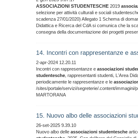
ASSOCIAZIONI
STUDENTESCHE
2019
associa
selezione per attività culturali e sociali studente
scadenza 27/01/2020) Allegato 1 Schema di doman
Didattica e Ricerca del CdA si comunica che la scad
consegna della documentazione dei progetti presen
14. Incontri con rappresentanze e a
2-apr-2024 12.20.11
Incontri con rappresentanze e
associazioni
stude
studentesche
, rappresentanti studenti, L'Area Dida
periodicamente le rappresentanze e le
associazio
/sites/portale/servizi/segreterie/.content/immagin
MARTORANA
15. Nuovo albo delle associazioni s
26-set-2025 9.39.10
Nuovo albo delle
associazioni
studentesche
artic