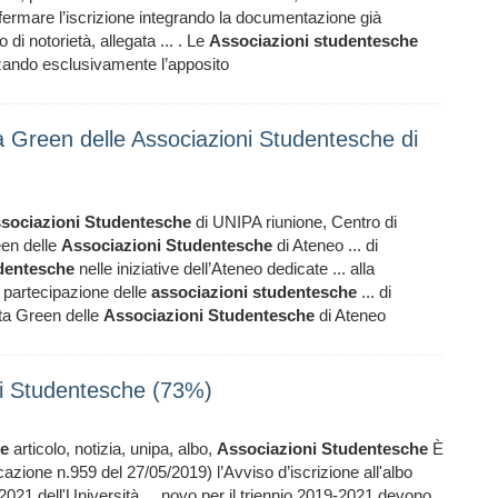
ermare l’iscrizione integrando la documentazione già
 di notorietà, allegata ... . Le
Associazioni
studentesche
zzando esclusivamente l’apposito
a Green delle Associazioni Studentesche di
sociazioni
Studentesche
di UNIPA riunione, Centro di
een delle
Associazioni
Studentesche
di Ateneo ... di
dentesche
nelle iniziative dell’Ateneo dedicate ... alla
a partecipazione delle
associazioni
studentesche
... di
ta Green delle
Associazioni
Studentesche
di Ateneo
oni Studentesche (73%)
e
articolo, notizia, unipa, albo,
Associazioni
Studentesche
È
icazione n.959 del 27/05/2019) l’Avviso d’iscrizione all'albo
2021 dell'Università ... novo per il triennio 2019-2021 devono