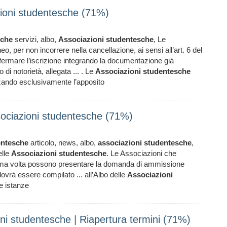
zioni studentesche (71%)
sche
servizi, albo,
Associazioni
studentesche
, Le
eo, per non incorrere nella cancellazione, ai sensi all’art. 6 del
ermare l’iscrizione integrando la documentazione già
 di notorietà, allegata ... . Le
Associazioni
studentesche
zzando esclusivamente l’apposito
Associazioni studentesche (71%)
entesche
articolo, news, albo,
associazioni
studentesche
,
elle
Associazioni
studentesche
. Le Associazioni che
a prima volta possono presentare la domanda di ammissione
vrà essere compilato ... all’Albo delle
Associazioni
e istanze
ioni studentesche | Riapertura termini (71%)