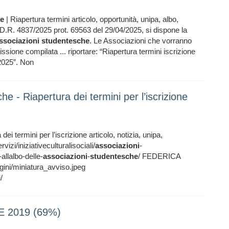
he
| Riapertura termini articolo, opportunità, unipa, albo,
 D.R. 4837/2025 prot. 69563 del 29/04/2025, si dispone la
ssociazioni
studentesche
. Le Associazioni che vorranno
ione compilata ... riportare: “Riapertura termini iscrizione
025”. Non
he - Riapertura dei termini per l’iscrizione
dei termini per l’iscrizione articolo, notizia, unipa,
vizi/iniziativeculturalisociali/
associazioni
-
-allalbo-delle-
associazioni
-
studentesche
/ FEDERICA
ini/miniatura_avviso.jpeg
/
 2019 (69%)