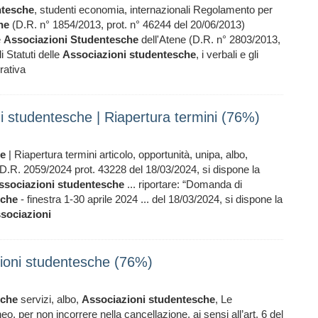
ntesche
, studenti economia, internazionali Regolamento per
he
(D.R. n° 1854/2013, prot. n° 46244 del 20/06/2013)
e
Associazioni
Studentesche
dell'Atene (D.R. n° 2803/2013,
i Statuti delle
Associazioni
studentesche
, i verbali e gli
rativa
oni studentesche | Riapertura termini (76%)
he
| Riapertura termini articolo, opportunità, unipa, albo,
 D.R. 2059/2024 prot. 43228 del 18/03/2024, si dispone la
ssociazioni
studentesche
... riportare: “Domanda di
sche
- finestra 1-30 aprile 2024 ... del 18/03/2024, si dispone la
sociazioni
zioni studentesche (76%)
sche
servizi, albo,
Associazioni
studentesche
, Le
eo, per non incorrere nella cancellazione, ai sensi all’art. 6 del