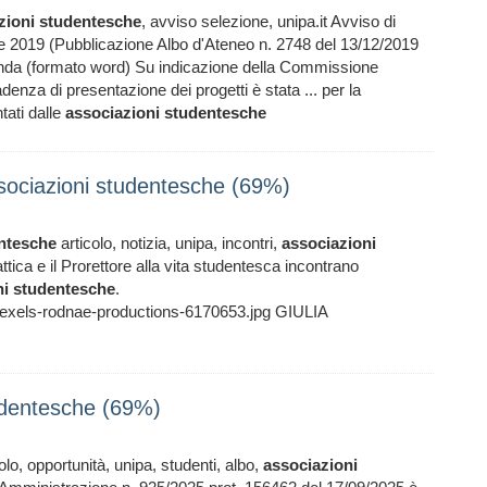
zioni
studentesche
, avviso selezione, unipa.it Avviso di
sche 2019 (Pubblicazione Albo d'Ateneo n. 2748 del 13/12/2019
da (formato word) Su indicazione della Commissione
enza di presentazione dei progetti è stata ... per la
tati dalle
associazioni
studentesche
ssociazioni studentesche (69%)
ntesche
articolo, notizia, unipa, incontri,
associazioni
ttica e il Prorettore alla vita studentesca incontrano
ni
studentesche
.
i/pexels-rodnae-productions-6170653.jpg GIULIA
tudentesche (69%)
olo, opportunità, unipa, studenti, albo,
associazioni