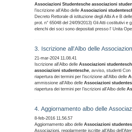
Associazioni
Studentesche
associazioni
stude
l'iscrizione all'Albo delle
Associazioni
studentesc
Decreto Rettorale di istituzione degli Albi A e B dell
prot. n° 65048 del 24/09/2013) Gli Atti costitutivi e gl
elenchi dei soci sono depositati presso l' Unita Ope
3. Iscrizione all'Albo delle Associazi
21-mar-2024 11.08.41
Iscrizione all'Albo delle
Associazioni
studentesc
associazioni
studentesche
, avviso, studenti Con
riapertura dei termini per l'iscrizione all'Albo delle
A
ammissione all’Albo delle
Associazioni
studente
riapertura dei termini per l'iscrizioni all'Albo delle
As
4. Aggiornamento albo delle Associa
8-feb-2016 11.56.57
Aggiornamento albo delle
Associazioni
studente
Associazioni, regolarmente iscritte all’Albo dell’Aten