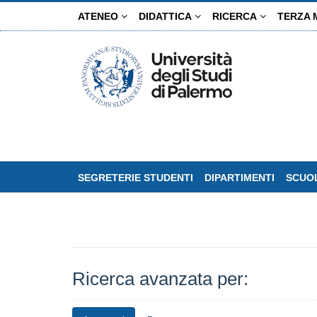
Salta
ATENEO
DIDATTICA
RICERCA
TERZA 
al
contenuto
principale
SEGRETERIE STUDENTI
DIPARTIMENTI
SCUOL
Ricerca avanzata per: