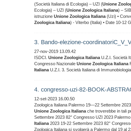
(Società Italiana di Ecologia) – UZI (
Unione
Zoolo
Ecologia) – UZI (
Unione
Zoologica
Italiana
) – SIB
istruzione
Unione
Zoologica
Italiana
(Uzi) • Conve
Zoologica
Italiana
) - Viterbo (Italia) • Date 10-12
3. Bando-elezione-coordinatoriC_V_
27-nov-2019 13.09.42
ISDCI.
Unione
Zoologica
Italiana
U.Z.I. Società I
Congresso Nazionale
Unione
Zoologica
Italiana
R
Italiana
U.Z.I. 3. Società Italiana di Immunobiolog
4. congresso-uzi-82-BOOK-ABSTRA
12-set-2023 16.00.50
Zoologica Italiana Palermo 19—22 Settembre 2023 
Unione
Zoologica
Italiana
che troverebbe in tali p
Settembre 2023 82° Congresso UZI 2023 Palermo
Italiana
2023 19-22 Settembre 2023 82° Congresso
Zoologica Italiana si svolgerà a Palermo dal 19 al