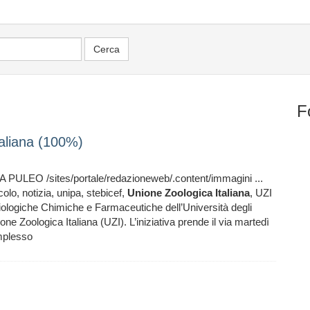
F
taliana (100%)
ULEO /sites/portale/redazioneweb/.content/immagini ...
olo, notizia, unipa, stebicef,
Unione
Zoologica
Italiana
, UZI
ologiche Chimiche e Farmaceutiche dell’Università degli
ne Zoologica Italiana (UZI). L’iniziativa prende il via martedì
mplesso