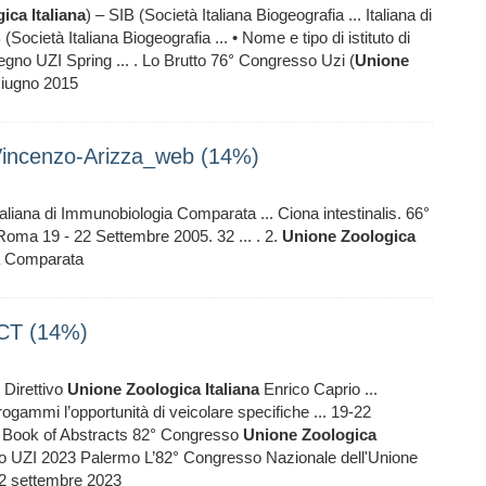
gica
Italiana
) – SIB (Società Italiana Biogeografia ... Italiana di
 (Società Italiana Biogeografia ... • Nome e tipo di istituto di
gno UZI Spring ... . Lo Brutto 76° Congresso Uzi (
Unione
 Giugno 2015
Vincenzo-Arizza_web (14%)
taliana di Immunobiologia Comparata ... Ciona intestinalis. 66°
oma 19 - 22 Settembre 2005. 32 ... . 2.
Unione
Zoologica
ia Comparata
CT (14%)
Direttivo
Unione
Zoologica
Italiana
Enrico Caprio ...
rogammi l’opportunità di veicolare specifiche ... 19-22
 Book of Abstracts 82° Congresso
Unione
Zoologica
 UZI 2023 Palermo L’82° Congresso Nazionale dell'Unione
 22 settembre 2023