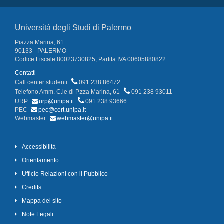
Università degli Studi di Palermo
Piazza Marina, 61
90133 - PALERMO
Codice Fiscale 80023730825, Partita IVA 00605880822
Contatti
Call center studenti
091 238 86472
Telefono Amm. C.le di P.zza Marina, 61
091 238 93011
URP
urp@unipa.it
091 238 93666
PEC
pec@cert.unipa.it
Webmaster
webmaster@unipa.it
Accessibilità
Orientamento
Ufficio Relazioni con il Pubblico
Credits
Mappa del sito
Note Legali