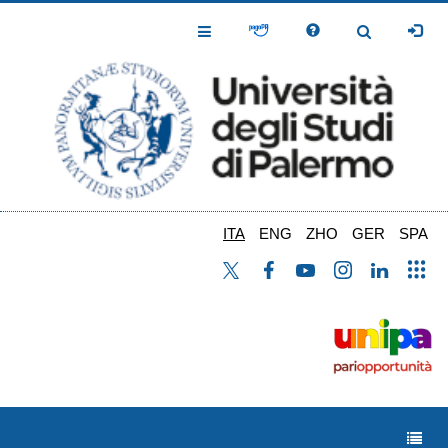
Salta
al
Toggle
Toggle
contenuto
Navigation
Navigation
principale
ITA
ENG
ZHO
GER
SPA