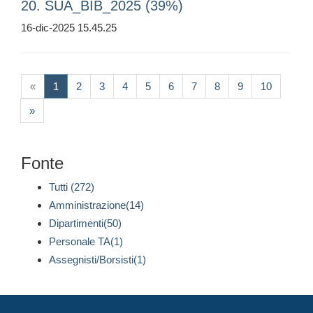
20. SUA_BIB_2025 (39%)
16-dic-2025 15.45.25
(current)
«
1
2
3
4
5
6
7
8
9
10
»
Fonte
Tutti (272)
Amministrazione(14)
Dipartimenti(50)
Personale TA(1)
Assegnisti/Borsisti(1)