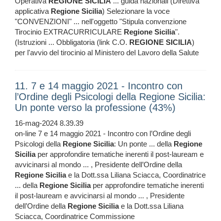
Operativa
REGIONE
SICILIA
... guida nazionali (Direttiva
applicativa
Regione
Sicilia
) Selezionare la voce
"CONVENZIONI" ... nell'oggetto "Stipula convenzione
Tirocinio EXTRACURRICULARE
Regione
Sicilia
".
(Istruzioni ... Obbligatoria (link C.O.
REGIONE
SICILIA
)
per l'avvio del tirocinio al Ministero del Lavoro della Salute
11. 7 e 14 maggio 2021 - Incontro con
l’Ordine degli Psicologi della Regione Sicilia:
Un ponte verso la professione (43%)
16-mag-2024 8.39.39
on-line 7 e 14 maggio 2021 - Incontro con l’Ordine degli
Psicologi della
Regione
Sicilia
: Un ponte ... della
Regione
Sicilia
per approfondire tematiche inerenti il post-lauream e
avvicinarsi al mondo ... , Presidente dell’Ordine della
Regione
Sicilia
e la Dott.ssa Liliana Sciacca, Coordinatrice
... della
Regione
Sicilia
per approfondire tematiche inerenti
il post-lauream e avvicinarsi al mondo ... , Presidente
dell’Ordine della
Regione
Sicilia
e la Dott.ssa Liliana
Sciacca, Coordinatrice Commissione