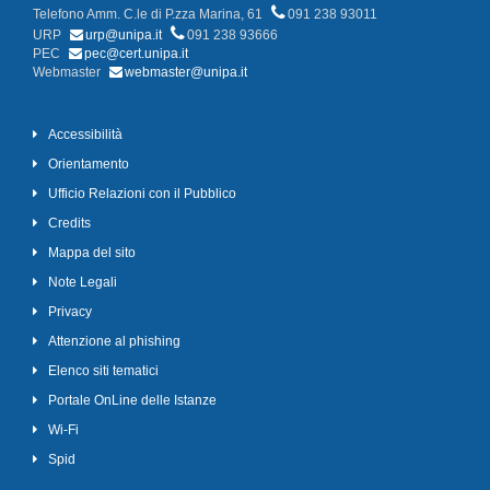
Telefono Amm. C.le di P.zza Marina, 61
091 238 93011
URP
urp@unipa.it
091 238 93666
PEC
pec@cert.unipa.it
Webmaster
webmaster@unipa.it
Accessibilità
Orientamento
Ufficio Relazioni con il Pubblico
Credits
Mappa del sito
Note Legali
Privacy
Attenzione al phishing
Elenco siti tematici
Portale OnLine delle Istanze
Wi-Fi
Spid