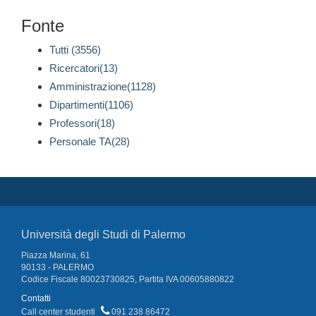
Fonte
Tutti (3556)
Ricercatori(13)
Amministrazione(1128)
Dipartimenti(1106)
Professori(18)
Personale TA(28)
Università degli Studi di Palermo
Piazza Marina, 61
90133 - PALERMO
Codice Fiscale 80023730825, Partita IVA 00605880822
Contatti
Call center studenti
091 238 86472