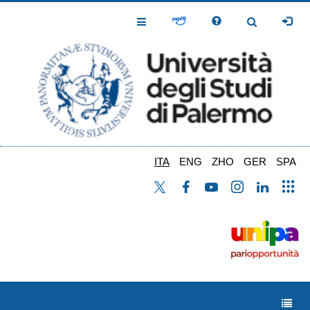
Salta
al
Toggle
Toggle
contenuto
Navigation
Navigation
principale
ITA
ENG
ZHO
GER
SPA