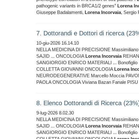
pathogenic variants in BRCA1/2 genes”
Lorena
In
Giuseppe Badalamenti,
Lorena
Incorvaia
, Sergio 
7. Dottorandi e Dottori di ricerca (23
10-giu-2026 16.14.10
NELLA MEDICINA DI PRECISIONE Massimilia
SAJID ... ONCOLOGIA
Lorena
Incorvaia
REHAN 
SANGIORGIO ENRICO MATERIALI ... Bonofigli
COLLETTA GIOVANNI ONCOLOGIA
Lorena
Inc
NEURODEGENERATIVE Marcello Moccia PAVO
PAOLA ONCOLOGIA Viviana Bazan Fanale PIS
8. Elenco Dottorandi di Ricerca (23%
9-lug-2026 8.02.30
NELLA MEDICINA DI PRECISIONE Massimilia
SAJID ... ONCOLOGIA
Lorena
Incorvaia
REHAN 
SANGIORGIO ENRICO MATERIALI ... Bonofigli
COLLETTA GIOVANNI ONCOLOGIA
Lorena
Inc