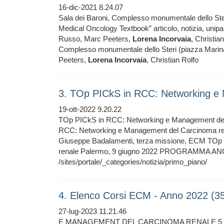
16-dic-2021 8.24.07
Sala dei Baroni, Complesso monumentale dello Ster
Medical Oncology Textbook” articolo, notizia, unip
Russo, Marc Peeters,
Lorena
Incorvaia
, Christia
Complesso monumentale dello Steri (piazza Marina,
Peeters,
Lorena
Incorvaia
, Christian Rolfo
3. TOp PICkS in RCC: Networking e
19-ott-2022 9.20.22
TOp PICkS in RCC: Networking e Management del C
RCC: Networking e Management del Carcinoma ren
Giuseppe Badalamenti, terza missione, ECM TOp
renale Palermo, 9 giugno 2022 PROGRAMMA 
/sites/portale/_categories/notizia/primo_piano/
4. Elenco Corsi ECM - Anno 2022 (3
27-lug-2023 11.21.46
E MANAGEMENT DEL CARCINOMA RENALE 5