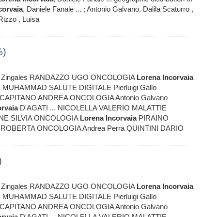
corvaia
, Daniele Fanale ... ; Antonio Galvano, Dalila Scaturro ,
Rizzo , Luisa
%)
no Zingales RANDAZZO UGO ONCOLOGIA
Lorena
Incorvaia
MUHAMMAD SALUTE DIGITALE Pierluigi Gallo
o CAPITANO ANDREA ONCOLOGIA Antonio Galvano
orvaia
D'AGATI ... NICOLELLA VALERIO MALATTIE
NE SILVIA ONCOLOGIA
Lorena
Incorvaia
PIRAINO
U ROBERTA ONCOLOGIA Andrea Perra QUINTINI DARIO
)
no Zingales RANDAZZO UGO ONCOLOGIA
Lorena
Incorvaia
MUHAMMAD SALUTE DIGITALE Pierluigi Gallo
o CAPITANO ANDREA ONCOLOGIA Antonio Galvano
orvaia
D'AGATI ... NICOLELLA VALERIO MALATTIE