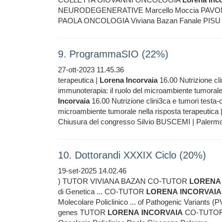
NEURODEGENERATIVE Marcello Moccia PAVO
PAOLA ONCOLOGIA Viviana Bazan Fanale PIS
9. ProgrammaSIO (22%)
27-ott-2023 11.45.36
terapeutica |
Lorena
Incorvaia
16.00 Nutrizione cli
immunoterapia: il ruolo del microambiente tumorale 
Incorvaia
16.00 Nutrizione clini3ca e tumori testa
microambiente tumorale nella risposta terapeutica 
Chiusura del congresso Silvio BUSCEMI | Palerm
10. Dottorandi XXXIX Ciclo (20%)
19-set-2025 14.02.46
) TUTOR VIVIANA BAZAN CO-TUTOR
LORENA
di Genetica ... CO-TUTOR
LORENA
INCORVAIA
Molecolare Policlinico ... of Pathogenic Variant
genes TUTOR
LORENA
INCORVAIA
CO-TUTOR