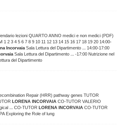
alendario lezioni QUARTO ANNO medici e non medici (PDF)
 4 5 6 7 8 9 10 11 12 13 14 15 16 17 18 19 20 14:00-
ena
Incorvaia
Sala Lettura del Dipartimento ... 14:00-17:00
corvaia
Sala Lettura del Dipartimento ... -17:00 Nutrizione nel
ttura del Dipartimento
 Recombination Repair (HRR) pathway genes TUTOR
TUTOR
LORENA
INCORVAIA
CO-TUTOR VALERIO
ical ... CO-TUTOR
LORENA
INCORVAIA
CO-TUTOR
xploring the Role of lung