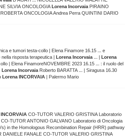
NE SILVIA ONCOLOGIA
Lorena
Incorvaia
PIRAINO
U ROBERTA ONCOLOGIA Andrea Perra QUINTINI DARIO
nica e tumori testa-collo | Elena Finamore 16.15 ... e
nella risposta terapeutica |
Lorena
Incorvaia
... |
Lorena
-collo | Elena FinamoreNOVEMBRE 2023 16.15 ... : il ruolo del
|
Lorena
Incorvaia
Roberto BARATTA ... | Siragusa 16.30
o
Lorena
INCORVAIA
| Palermo Mario
INCORVAIA
CO-TUTOR VALERIO GRISTINA Laboratorio
CO-TUTOR ANTONIO GALVANO Laboratorio di Oncologia
s (PVs) in the Homologous Recombination Repair (HRR) pathway
 DANIELE FANALE CO-TUTOR VALERIO GRISTINA