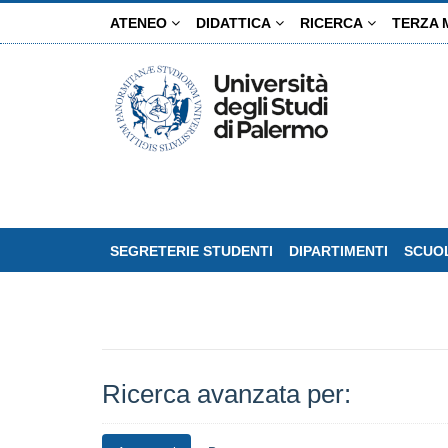
Salta
ATENEO
DIDATTICA
RICERCA
TERZA 
al
contenuto
principale
SEGRETERIE STUDENTI
DIPARTIMENTI
SCUOL
Ricerca avanzata per: