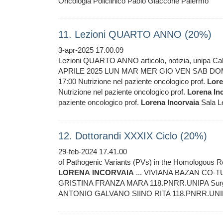
Oncologia Policlinico Paolo Giaccone Palermo
11. Lezioni QUARTO ANNO (20%)
3-apr-2025 17.00.09
Lezioni QUARTO ANNO articolo, notizia, unipa C
APRILE 2025 LUN MAR MER GIO VEN SAB DOM 1 2 3
17:00 Nutrizione nel paziente oncologico prof.
Lor
Nutrizione nel paziente oncologico prof.
Lorena
In
paziente oncologico prof.
Lorena
Incorvaia
Sala Le
12. Dottorandi XXXIX Ciclo (20%)
29-feb-2024 17.41.00
of Pathogenic Variants (PVs) in the Homologous
LORENA
INCORVAIA
... VIVIANA BAZAN CO-
GRISTINA FRANZA MARA 118.PNRR.UNIPA Surg
ANTONIO GALVANO SIINO RITA 118.PNRR.UNIPA E