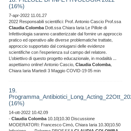
(16%)
7-apr-2022 11.01.27
2022 Responsabili scientifici: Prof. Antonio Cascio Prof.ssa
Claudia
Colomba
Dott.ssa Chiara Iaria Le Pillole di
Infettivologia saranno caratterizzate dal fornire un approccio
pratico ed operativo alle diverse problematiche trattate,
approccio supportato dal coniugarsi delle evidenze
scientifiche con l’esperienza sul campo del relatore.
L’obiettivo di questo progetto educazionale, in modalità ...
aspettiamo online! Antonio Cascio,
Claudia
Colomba
,
Chiara Iaria Martedì 3 Maggio COVID-19 05 min
19.
Programma_Antibiotici_Long_Acting_22Ott_20
(16%)
14-ott-2022 10.42.09
-
Claudia
Colomba
10.10|10.30 Discussione
MODERATORI: Francesco Cimò, Chiara Iaria 10.30|10.50
Infezione ... - Palermo PROF.SSA
CLAUDIA
COLOMBA