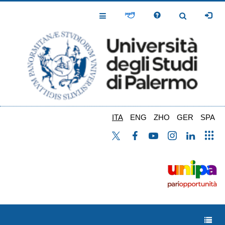
Salta
al
Toggle
Toggle
contenuto
Navigation
Navigation
principale
ITA
ENG
ZHO
GER
SPA