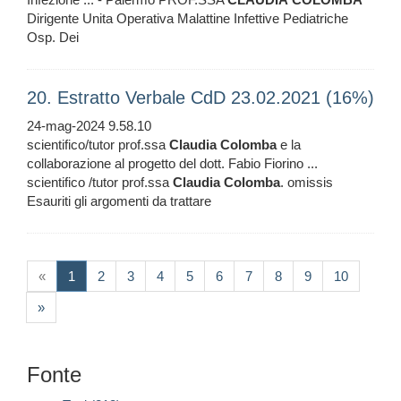
Dirigente Unita Operativa Malattine Infettive Pediatriche
Osp. Dei
20. Estratto Verbale CdD 23.02.2021 (16%)
24-mag-2024 9.58.10
scientifico/tutor prof.ssa
Claudia
Colomba
e la
collaborazione al progetto del dott. Fabio Fiorino ...
scientifico /tutor prof.ssa
Claudia
Colomba
. omissis
Esauriti gli argomenti da trattare
(current)
«
1
2
3
4
5
6
7
8
9
10
»
Fonte