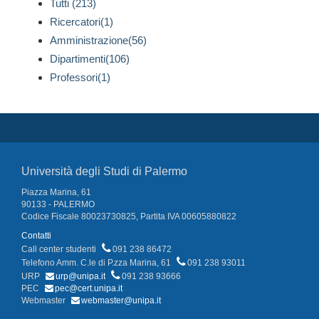
Tutti (213)
Ricercatori(1)
Amministrazione(56)
Dipartimenti(106)
Professori(1)
Università degli Studi di Palermo
Piazza Marina, 61
90133 - PALERMO
Codice Fiscale 80023730825, Partita IVA 00605880822
Contatti
Call center studenti
091 238 86472
Telefono Amm. C.le di P.zza Marina, 61
091 238 93011
URP
urp@unipa.it
091 238 93666
PEC
pec@cert.unipa.it
Webmaster
webmaster@unipa.it