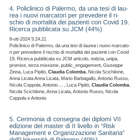
4. Po­li­cli­ni­co di Pa­ler­mo, da una tesi di lau­
rea i nuo­vi mar­ca­to­ri per pre­ve­de­re il ri­
schio di mor­ta­li­tà dei pa­zien­ti con Co­vid 19.
Ri­cer­ca pub­bli­ca­ta su JCM (44%)
8-ott-2024 9.24.21
Po­li­cli­ni­co di Pa­ler­mo, da una tesi di lau­rea i nuo­vi mar­ca­to­
ri per pre­ve­de­re il ri­schio di mor­ta­li­tà dei pa­zien­ti con Co­vid
19. Ri­cer­ca pub­bli­ca­ta su JCM articolo, notizia, unipa,
promise, terza missione, public_engagement, Giuseppe
Zinna, Luca Pipitò,
Claudia
Colomba
, Nicola Scichilone,
Anna Licata Anna Licata, Mario Barbagallo, Antonio Russo,
Nicola Coppola, Antonio ... , Luca Pipitò,
Claudia
Colomba
,
Nicola Scichilone, Anna Licata, Antonio Russo, Nicola
Coppola e Antonio
5. Cerimonia di consegna dei diplomi VII
edizione del master di II livello in “Risk
Management e Organizzazione Sanitaria”
dell’Università di Palermo (40%)