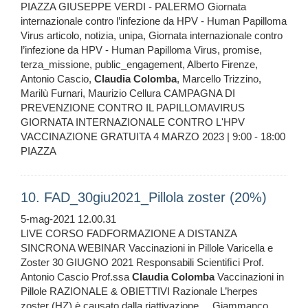
PIAZZA GIUSEPPE VERDI - PALERMO Giornata
internazionale contro l’infezione da HPV - Human Papilloma
Virus articolo, notizia, unipa, Giornata internazionale contro
l’infezione da HPV - Human Papilloma Virus, promise,
terza_missione, public_engagement, Alberto Firenze,
Antonio Cascio,
Claudia
Colomba
, Marcello Trizzino,
Marilù Furnari, Maurizio Cellura CAMPAGNA DI
PREVENZIONE CONTRO IL PAPILLOMAVIRUS
GIORNATA INTERNAZIONALE CONTRO L'HPV
VACCINAZIONE GRATUITA 4 MARZO 2023 | 9:00 - 18:00
PIAZZA
10. FAD_30giu2021_Pillola zoster (20%)
5-mag-2021 12.00.31
LIVE CORSO FADFORMAZIONE A DISTANZA
SINCRONA WEBINAR Vaccinazioni in Pillole Varicella e
Zoster 30 GIUGNO 2021 Responsabili Scientiﬁci Prof.
Antonio Cascio Prof.ssa
Claudia
Colomba
Vaccinazioni in
Pillole RAZIONALE & OBIETTIVI Razionale L’herpes
zoster (HZ) è causato dalla riattivazione ... Giammanco