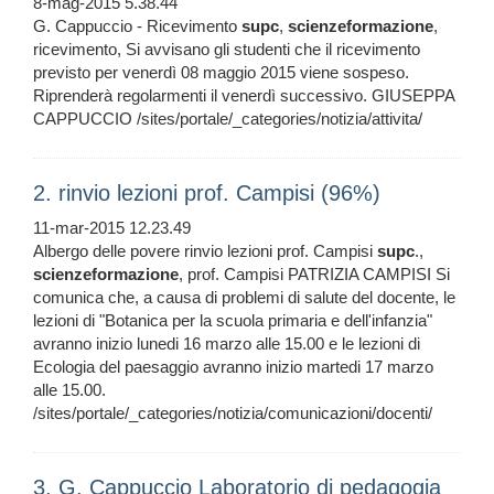
8-mag-2015 5.38.44
G. Cappuccio - Ricevimento
supc
,
scienzeformazione
,
ricevimento, Si avvisano gli studenti che il ricevimento
previsto per venerdì 08 maggio 2015 viene sospeso.
Riprenderà regolarmenti il venerdì successivo. GIUSEPPA
CAPPUCCIO /sites/portale/_categories/notizia/attivita/
2. rinvio lezioni prof. Campisi (96%)
11-mar-2015 12.23.49
Albergo delle povere rinvio lezioni prof. Campisi
supc
.,
scienzeformazione
, prof. Campisi PATRIZIA CAMPISI Si
comunica che, a causa di problemi di salute del docente, le
lezioni di "Botanica per la scuola primaria e dell'infanzia"
avranno inizio lunedi 16 marzo alle 15.00 e le lezioni di
Ecologia del paesaggio avranno inizio martedi 17 marzo
alle 15.00.
/sites/portale/_categories/notizia/comunicazioni/docenti/
3. G. Cappuccio Laboratorio di pedagogia