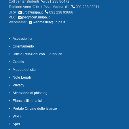
Call center studenti
091 238 86472
Telefono Amm. C.le di P.zza Marina, 61
091 238 93011
URP
urp@unipa.it
091 238 93666
PEC
pec@cert.unipa.it
Webmaster
webmaster@unipa.it
Accessibilità
Orientamento
Ufficio Relazioni con il Pubblico
Credits
Mappa del sito
Note Legali
Privacy
Attenzione al phishing
Elenco siti tematici
Portale OnLine delle Istanze
Wi-Fi
Spid