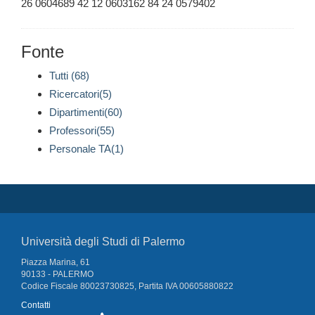
26 0604689 42 12 0603162 84 24 0579402
Fonte
Tutti (68)
Ricercatori(5)
Dipartimenti(60)
Professori(55)
Personale TA(1)
Università degli Studi di Palermo
Piazza Marina, 61
90133 - PALERMO
Codice Fiscale 80023730825, Partita IVA 00605880822
Contatti