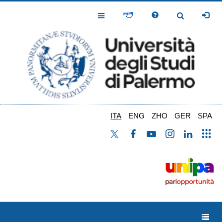
Salta
al
Toggle
Toggle
contenuto
Navigation
Navigation
principale
ITA
ENG
ZHO
GER
SPA