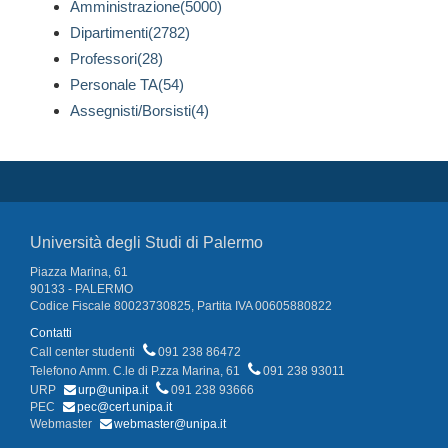
Amministrazione(5000)
Dipartimenti(2782)
Professori(28)
Personale TA(54)
Assegnisti/Borsisti(4)
Università degli Studi di Palermo
Piazza Marina, 61
90133 - PALERMO
Codice Fiscale 80023730825, Partita IVA 00605880822
Contatti
Call center studenti
091 238 86472
Telefono Amm. C.le di P.zza Marina, 61
091 238 93011
URP
urp@unipa.it
091 238 93666
PEC
pec@cert.unipa.it
Webmaster
webmaster@unipa.it