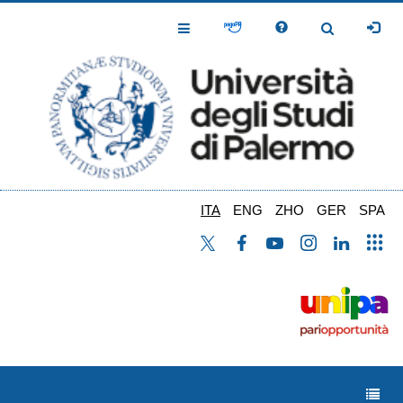
Salta
al
Toggle
Toggle
contenuto
Navigation
Navigation
principale
ITA
ENG
ZHO
GER
SPA