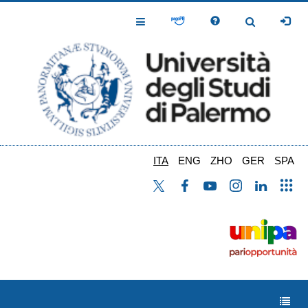
Salta
al
Toggle
Toggle
contenuto
Navigation
Navigation
principale
ITA
ENG
ZHO
GER
SPA