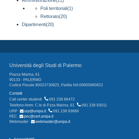
Amministrazione(21)
Poli territoriali(1)
Rettorato(20)
Dipartimenti(20)
Università degli Studi di Palermo
Piazza Marina, 61
90133 - PALERMO
Codice Fiscale 80023730825, Partita IVA 00605880822
Contatti
Call center studenti
091 238 86472
Telefono Amm. C.le di P.zza Marina, 61
091 238 93011
URP
urp@unipa.it
091 238 93666
PEC
pec@cert.unipa.it
Webmaster
webmaster@unipa.it