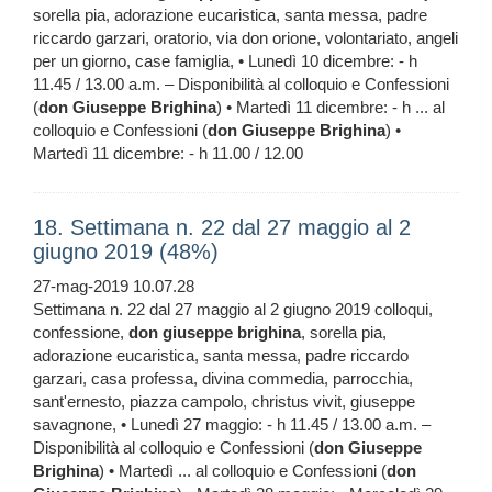
sorella pia, adorazione eucaristica, santa messa, padre
riccardo garzari, oratorio, via don orione, volontariato, angeli
per un giorno, case famiglia, • Lunedì 10 dicembre: - h
11.45 / 13.00 a.m. – Disponibilità al colloquio e Confessioni
(
don
Giuseppe
Brighina
) • Martedì 11 dicembre: - h ... al
colloquio e Confessioni (
don
Giuseppe
Brighina
) •
Martedì 11 dicembre: - h 11.00 / 12.00
18. Settimana n. 22 dal 27 maggio al 2
giugno 2019 (48%)
27-mag-2019 10.07.28
Settimana n. 22 dal 27 maggio al 2 giugno 2019 colloqui,
confessione,
don
giuseppe
brighina
, sorella pia,
adorazione eucaristica, santa messa, padre riccardo
garzari, casa professa, divina commedia, parrocchia,
sant'ernesto, piazza campolo, christus vivit, giuseppe
savagnone, • Lunedì 27 maggio: - h 11.45 / 13.00 a.m. –
Disponibilità al colloquio e Confessioni (
don
Giuseppe
Brighina
) • Martedì ... al colloquio e Confessioni (
don