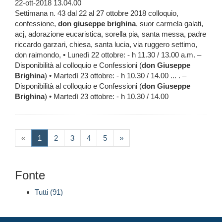
22-ott-2018 13.04.00
Settimana n. 43 dal 22 al 27 ottobre 2018 colloquio,
confessione,
don
giuseppe
brighina
, suor carmela galati,
acj, adorazione eucaristica, sorella pia, santa messa, padre
riccardo garzari, chiesa, santa lucia, via ruggero settimo,
don raimondo, • Lunedì 22 ottobre: - h 11.30 / 13.00 a.m. –
Disponibilità al colloquio e Confessioni (
don
Giuseppe
Brighina
) • Martedì 23 ottobre: - h 10.30 / 14.00 ... . –
Disponibilità al colloquio e Confessioni (
don
Giuseppe
Brighina
) • Martedì 23 ottobre: - h 10.30 / 14.00
(current)
«
1
2
3
4
5
»
Fonte
Tutti (91)