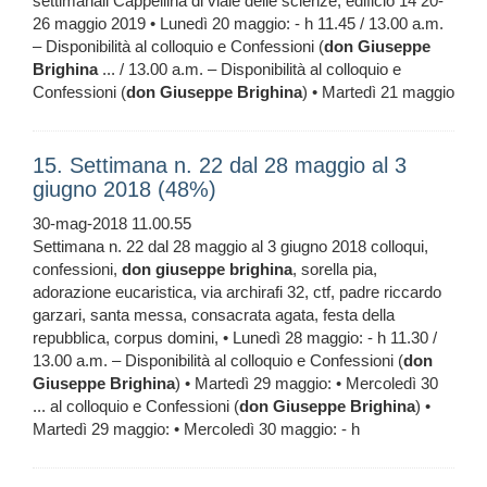
settimanali Cappellina di viale delle scienze, edificio 14 20-
26 maggio 2019 • Lunedì 20 maggio: - h 11.45 / 13.00 a.m.
– Disponibilità al colloquio e Confessioni (
don
Giuseppe
Brighina
... / 13.00 a.m. – Disponibilità al colloquio e
Confessioni (
don
Giuseppe
Brighina
) • Martedì 21 maggio
15. Settimana n. 22 dal 28 maggio al 3
giugno 2018 (48%)
30-mag-2018 11.00.55
Settimana n. 22 dal 28 maggio al 3 giugno 2018 colloqui,
confessioni,
don
giuseppe
brighina
, sorella pia,
adorazione eucaristica, via archirafi 32, ctf, padre riccardo
garzari, santa messa, consacrata agata, festa della
repubblica, corpus domini, • Lunedì 28 maggio: - h 11.30 /
13.00 a.m. – Disponibilità al colloquio e Confessioni (
don
Giuseppe
Brighina
) • Martedì 29 maggio: • Mercoledì 30
... al colloquio e Confessioni (
don
Giuseppe
Brighina
) •
Martedì 29 maggio: • Mercoledì 30 maggio: - h