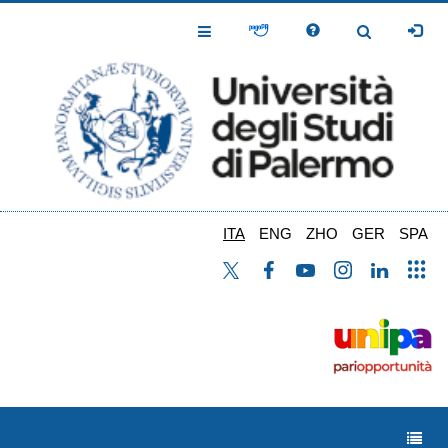
Salta
al
Toggle
Toggle
contenuto
Navigation
Navigation
principale
ITA
ENG
ZHO
GER
SPA