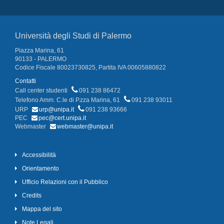
Università degli Studi di Palermo
Piazza Marina, 61
90133 - PALERMO
Codice Fiscale 80023730825, Partita IVA 00605880822
Contatti
Call center studenti
091 238 86472
Telefono Amm. C.le di P.zza Marina, 61
091 238 93011
URP
urp@unipa.it
091 238 93666
PEC
pec@cert.unipa.it
Webmaster
webmaster@unipa.it
Accessibilità
Orientamento
Ufficio Relazioni con il Pubblico
Credits
Mappa del sito
Note Legali