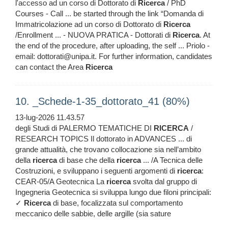
l'accesso ad un corso di Dottorato di
Ricerca
/ PhD
Courses - Call ... be started through the link “Domanda di
Immatricolazione ad un corso di Dottorato di
Ricerca
/Enrollment ... - NUOVA PRATICA - Dottorati di
Ricerca
. At
the end of the procedure, after uploading, the self ... Priolo -
email: dottorati@unipa.it. For further information, candidates
can contact the Area
Ricerca
10. _Schede-1-35_dottorato_41 (80%)
13-lug-2026 11.43.57
degli Studi di PALERMO TEMATICHE DI
RICERCA
/
RESEARCH TOPICS Il dottorato in ADVANCES ... di
grande attualità, che trovano collocazione sia nell’ambito
della
ricerca
di base che della
ricerca
... /A Tecnica delle
Costruzioni, e sviluppano i seguenti argomenti di
ricerca
:
CEAR-05/A Geotecnica La
ricerca
svolta dal gruppo di
Ingegneria Geotecnica si sviluppa lungo due filoni principali:
✓
Ricerca
di base, focalizzata sul comportamento
meccanico delle sabbie, delle argille (sia sature