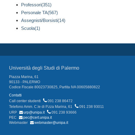
Professori(351)
Personale TA(567)
Assegnisti/Borsisti(14)
Scuola(1)
Università degli Studi di Palermo
Piazza Marina, 61
90133 - PALERMO
Codice Fiscale 80023730825, Partita IVA 00605880822
Contatti
Call center studenti
091 238 86472
Telefono Amm. C.le di P.zza Marina, 61
091 238 93011
URP
urp@unipa.it
091 238 93666
PEC
pec@cert.unipa.it
Webmaster
webmaster@unipa.it