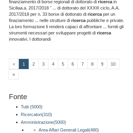
finanziamento di borse regionali di dottorato di
ricerca
in
Siciliaa.a. 2017/2018 " ... di dottorato del XXXIII ciclo, A.A.
2017/2018 per n. 33 borse di dottorato di
ricerca
per un
finaziamento ... nelle strutture di
ricerca
pubbliche e private.
La loro formazione li renderà capaci di affrontare ... forniti gli
strumenti necessari per sviluppare progetti di
ricerca
innovativi. I dottorandi
(current)
«
1
2
3
4
5
6
7
8
9
10
»
Fonte
Tutti (5000)
Ricercatori(310)
Amministrazione(5000)
Area Affari Generali Legali(480)