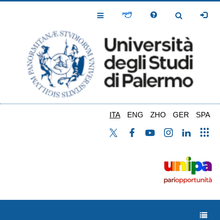
Salta
al
Toggle
Toggle
contenuto
Navigation
Navigation
principale
ITA
ENG
ZHO
GER
SPA