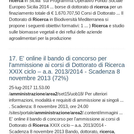
ricerca
in Sicilia" sul Programma Operativo Fondo Sociale
Europeo Sicilia 2014 ... borse di dottorato di
ricerca
per un
finaziamento totale di € 1.670.707,50 Corsi di Dottorato ... Il
Dottorato di
Ricerca
in Biodiversità Mediterranea si
propone i seguenti obiettivi formativi: 1 ... )
Ricerca
e studio
sulle biomasse vegetali e dei reflui delle aziende
agroalimentari per la produzione
17. E' online il bando di concorso per
l'ammissione ai corsi di Dottorato di Ricerca
XXIX ciclo – a.a. 2013/2014 - Scadenza 8
novembre 2013 (72%)
25-lug-2017 11.53.00
/
amministrazione
/
area2
/set15/uob18/ Per ulteriori
informazioni, modalità e requisiti di ammissione ai singoli ...
. Scadenza: 8 novembre 2013, ore 24.00
/sites/portale/
amministrazione
/
area2
/.content/immagini ...
E' online il bando di concorso per l'ammissione ai corsi di
Dottorato di
Ricerca
XXIX ciclo – a.a. 2013/2014 -
Scadenza 8 novembre 2013 Bando, dottorato,
ricerca
,