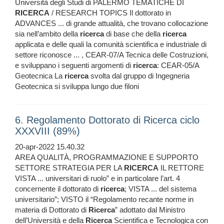
Università degli Studi di PALERMO TEMATICHE DI
RICERCA
/ RESEARCH TOPICS Il dottorato in
ADVANCES ... di grande attualità, che trovano collocazione
sia nell’ambito della
ricerca
di base che della
ricerca
applicata e delle quali la comunità scientifica e industriale di
settore riconosce ... , CEAR-07/A Tecnica delle Costruzioni,
e sviluppano i seguenti argomenti di
ricerca
: CEAR-05/A
Geotecnica La
ricerca
svolta dal gruppo di Ingegneria
Geotecnica si sviluppa lungo due filoni
6. Regolamento Dottorato di Ricerca ciclo
XXXVIII (89%)
20-apr-2022 15.40.32
AREA QUALITÀ, PROGRAMMAZIONE E SUPPORTO
SETTORE STRATEGIA PER LA
RICERCA
IL RETTORE
VISTA ... universitari di ruolo” e in particolare l’art. 4
concernente il dottorato di
ricerca
; VISTA ... del sistema
universitario”; VISTO il “Regolamento recante norme in
materia di Dottorato di
Ricerca
” adottato dal Ministro
dell’Università e della
Ricerca
Scientifica e Tecnologica con