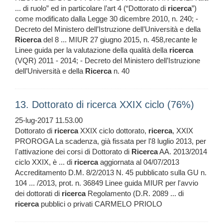
... di ruolo” ed in particolare l’art 4 (“Dottorato di
ricerca
”)
come modificato dalla Legge 30 dicembre 2010, n. 240; -
Decreto del Ministero dell’Istruzione dell’Università e della
Ricerca
del 8 ... MIUR 27 giugno 2015, n. 458,recante le
Linee guida per la valutazione della qualità della
ricerca
(VQR) 2011 - 2014; - Decreto del Ministero dell’Istruzione
dell’Università e della
Ricerca
n. 40
13. Dottorato di ricerca XXIX ciclo (76%)
25-lug-2017 11.53.00
Dottorato di
ricerca
XXIX ciclo dottorato,
ricerca
, XXIX
PROROGA La scadenza, già fissata per l'8 luglio 2013, per
I'attivazione dei corsi di Dottorato di
Ricerca
AA. 2013/2014
ciclo XXIX, è ... di
ricerca
aggiornata al 04/07/2013
Accreditamento D.M. 8/2/2013 N. 45 pubblicato sulla GU n.
104 ... /2013, prot. n. 36849 Linee guida MIUR per l'avvio
dei dottorati di
ricerca
Regolamento (D.R. 2089 ... di
ricerca
pubblici o privati CARMELO PRIOLO