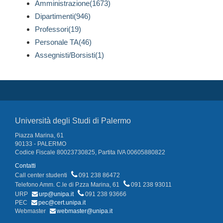
Amministrazione(1673)
Dipartimenti(946)
Professori(19)
Personale TA(46)
Assegnisti/Borsisti(1)
Università degli Studi di Palermo
Piazza Marina, 61
90133 - PALERMO
Codice Fiscale 80023730825, Partita IVA 00605880822
Contatti
Call center studenti
091 238 86472
Telefono Amm. C.le di P.zza Marina, 61
091 238 93011
URP
urp@unipa.it
091 238 93666
PEC
pec@cert.unipa.it
Webmaster
webmaster@unipa.it