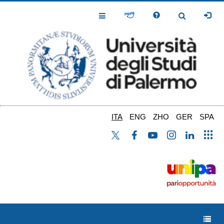
Salta
al
Toggle
Toggle
contenuto
Navigation
Navigation
principale
ITA
ENG
ZHO
GER
SPA