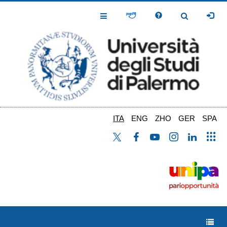
Salta
al
Toggle
Toggle
contenuto
Navigation
Navigation
principale
ITA
ENG
ZHO
GER
SPA