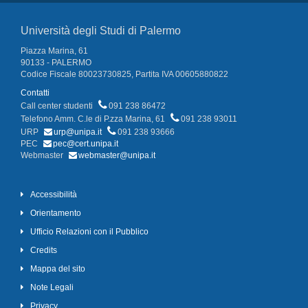
Università degli Studi di Palermo
Piazza Marina, 61
90133 - PALERMO
Codice Fiscale 80023730825, Partita IVA 00605880822
Contatti
Call center studenti
091 238 86472
Telefono Amm. C.le di P.zza Marina, 61
091 238 93011
URP
urp@unipa.it
091 238 93666
PEC
pec@cert.unipa.it
Webmaster
webmaster@unipa.it
Accessibilità
Orientamento
Ufficio Relazioni con il Pubblico
Credits
Mappa del sito
Note Legali
Privacy