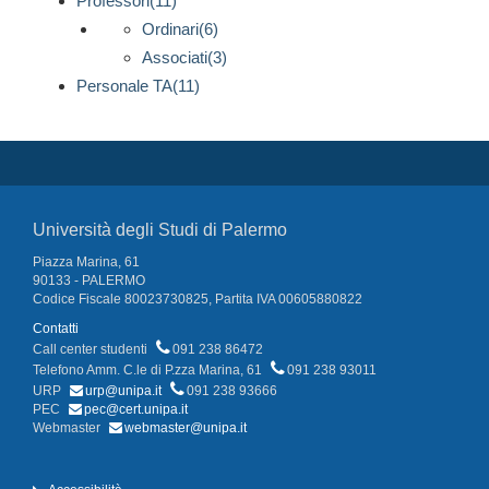
Professori(11)
Ordinari(6)
Associati(3)
Personale TA(11)
Università degli Studi di Palermo
Piazza Marina, 61
90133 - PALERMO
Codice Fiscale 80023730825, Partita IVA 00605880822
Contatti
Call center studenti
091 238 86472
Telefono Amm. C.le di P.zza Marina, 61
091 238 93011
URP
urp@unipa.it
091 238 93666
PEC
pec@cert.unipa.it
Webmaster
webmaster@unipa.it