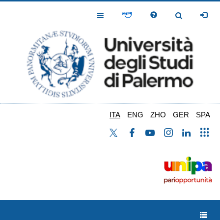
Salta
al
Toggle
Toggle
contenuto
Navigation
Navigation
principale
ITA
ENG
ZHO
GER
SPA