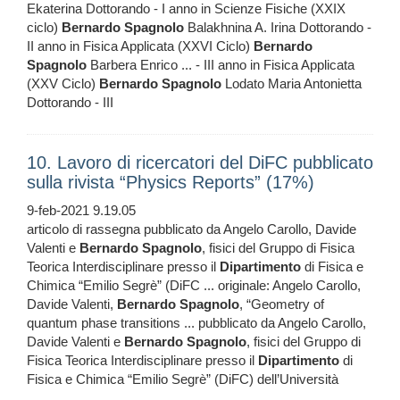
Ekaterina Dottorando - I anno in Scienze Fisiche (XXIX
ciclo)
Bernardo
Spagnolo
Balakhnina A. Irina Dottorando -
II anno in Fisica Applicata (XXVI Ciclo)
Bernardo
Spagnolo
Barbera Enrico ... - III anno in Fisica Applicata
(XXV Ciclo)
Bernardo
Spagnolo
Lodato Maria Antonietta
Dottorando - III
10. Lavoro di ricercatori del DiFC pubblicato
sulla rivista “Physics Reports” (17%)
9-feb-2021 9.19.05
articolo di rassegna pubblicato da Angelo Carollo, Davide
Valenti e
Bernardo
Spagnolo
, fisici del Gruppo di Fisica
Teorica Interdisciplinare presso il
Dipartimento
di Fisica e
Chimica “Emilio Segrè” (DiFC ... originale: Angelo Carollo,
Davide Valenti,
Bernardo
Spagnolo
, “Geometry of
quantum phase transitions ... pubblicato da Angelo Carollo,
Davide Valenti e
Bernardo
Spagnolo
, fisici del Gruppo di
Fisica Teorica Interdisciplinare presso il
Dipartimento
di
Fisica e Chimica “Emilio Segrè” (DiFC) dell’Università