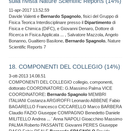
sulla rivista Nature Scientific Reports (14%)
11-apr-2017 13.52.59
Davide Valenti e
Bernardo
Spagnolo
, fisici del Gruppo di
Fisica Teorica Interdisciplinare presso il
Dipartimento
di
Fisica e Chimica (DiFC), e Giovanni Denaro, Dottore di
Ricerca in Fisica Applicata ... , Salvatore Mazzola, Angelo
Bonanno, Gualtiero Basilone,
Bernardo
Spagnolo
, Nature
Scientific Reports 7
18. COMPONENTI DEL COLLEGIO (14%)
3-ott-2013 14.08.51
COMPONENTI DEL COLLEGIO collegio, componenti,
dottorato COORDINATORE: G.Massimo Palma VICE
COORDINATORE:
Bernardo
Spagnolo
MEMBRI
ITALIANI Costanza ARGIROFFI Leonardo ABBENE Fabio
BAGARELLO Francesco CICCARELLO Marco BARBERA
Claudio FAZIO Giuseppe COMPAGNO Benedetto Daniele
MILITELLO Andrea ... ' Anna NAPOLI Gioacchino Massimo
PALMA Roberto PASSANTE Giovanni PERES Giuseppe