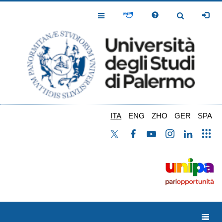
Salta
al
Toggle
Toggle
contenuto
Navigation
Navigation
principale
ITA
ENG
ZHO
GER
SPA