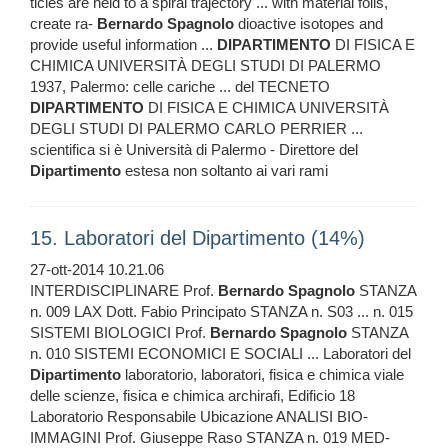
ticles are held to a spiral trajectory ... with material foils,
create ra-
Bernardo
Spagnolo
dioactive isotopes and
provide useful information ...
DIPARTIMENTO
DI FISICA E
CHIMICA UNIVERSITÀ DEGLI STUDI DI PALERMO
1937, Palermo: celle cariche ... del TECNETO
DIPARTIMENTO
DI FISICA E CHIMICA UNIVERSITÀ
DEGLI STUDI DI PALERMO CARLO PERRIER ...
scientifica si è Università di Palermo - Direttore del
Dipartimento
estesa non soltanto ai vari rami
15. Laboratori del Dipartimento (14%)
27-ott-2014 10.21.06
INTERDISCIPLINARE Prof.
Bernardo
Spagnolo
STANZA
n. 009 LAX Dott. Fabio Principato STANZA n. S03 ... n. 015
SISTEMI BIOLOGICI Prof.
Bernardo
Spagnolo
STANZA
n. 010 SISTEMI ECONOMICI E SOCIALI ... Laboratori del
Dipartimento
laboratorio, laboratori, fisica e chimica viale
delle scienze, fisica e chimica archirafi, Edificio 18
Laboratorio Responsabile Ubicazione ANALISI BIO-
IMMAGINI Prof. Giuseppe Raso STANZA n. 019 MED-