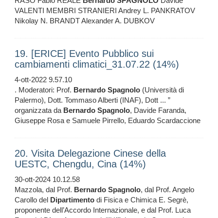
RASO Fabio REALE
Bernardo
SPAGNOLO
Davide
VALENTI MEMBRI STRANIERI Andrey L. PANKRATOV
Nikolay N. BRANDT Alexander A. DUBKOV
19. [ERICE] Evento Pubblico sui
cambiamenti climatici_31.07.22 (14%)
4-ott-2022 9.57.10
. Moderatori: Prof.
Bernardo
Spagnolo
(Università di
Palermo), Dott. Tommaso Alberti (INAF), Dott ... ”
organizzata da
Bernardo
Spagnolo
, Davide Faranda,
Giuseppe Rosa e Samuele Pirrello, Eduardo Scardaccione
20. Visita Delegazione Cinese della
UESTC, Chengdu, Cina (14%)
30-ott-2024 10.12.58
Mazzola, dal Prof.
Bernardo
Spagnolo
, dal Prof. Angelo
Carollo del
Dipartimento
di Fisica e Chimica E. Segrè,
proponente dell’Accordo Internazionale, e dal Prof. Luca