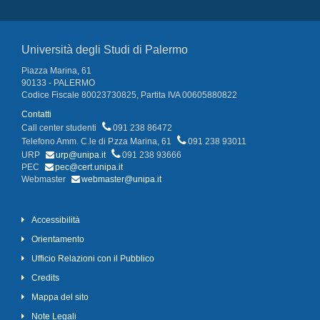
Università degli Studi di Palermo
Piazza Marina, 61
90133 - PALERMO
Codice Fiscale 80023730825, Partita IVA 00605880822
Contatti
Call center studenti
091 238 86472
Telefono Amm. C.le di P.zza Marina, 61
091 238 93011
URP
urp@unipa.it
091 238 93666
PEC
pec@cert.unipa.it
Webmaster
webmaster@unipa.it
Accessibilità
Orientamento
Ufficio Relazioni con il Pubblico
Credits
Mappa del sito
Note Legali