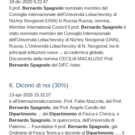
18-dic-2020 9.22.47
Il prof.
Bernardo
Spagnolo
nominato membro del
Consiglio Internazionale dell’Università Lobachevsky di
Nizhny Novgorod (UNN) in Russia Russia, nomina,
Member International Council Il prof.
Bernardo
Spagnolo
é
stato nominato membro del Consiglio Internazionale
dell’Università Lobachevsky di Nizhny Novgorod (UNN),
Russia. L'Università Lobachevsky di N. Novgorod, tra le
principali istituzioni russe ... accademica globale.
Documento della nomina CECILIA MACALUSO Prof.
Bernardo
Spagnolo
del DiFC /sites
6. Dicono di noi (30%)
13-apr-2026 15.32.07
e all’Internazionalizzazione, Prof. Fabio Mazzola, dal Prof.
Bernardo
Spagnolo
, dal Prof. Angelo Carollo del
Dipartimento
... del
Dipartimento
di Fisica e Chmica, e
Bernardo
Spagnolo
, in quiescenza, dell’Università di
Palermo ... Foundation Il prof.
Bernardo
Spagnolo
, già
Ordinario di Fisica Teorica e docente al
Dipartimento
... , Il