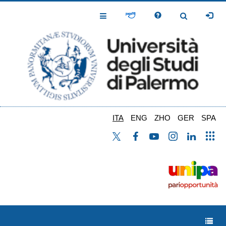
Salta
al
Toggle
Toggle
contenuto
Navigation
Navigation
principale
ITA
ENG
ZHO
GER
SPA