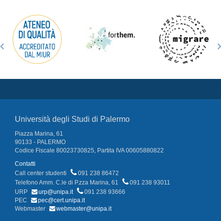
Università degli Studi di Palermo
Piazza Marina, 61
90133 - PALERMO
Codice Fiscale 80023730825, Partita IVA 00605880822
Contatti
Call center studenti
091 238 86472
Telefono Amm. C.le di P.zza Marina, 61
091 238 93011
URP
urp@unipa.it
091 238 93666
PEC
pec@cert.unipa.it
Webmaster
webmaster@unipa.it