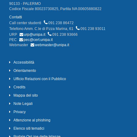
90133 - PALERMO
Codice Fiscale 80023730825, Partita IVA 00605880822
Contatti
Call center studenti
091 238 86472
Telefono Amm. C.le di P.zza Marina, 61
091 238 93011
URP
urp@unipa.it
091 238 93666
PEC
pec@cert.unipa.it
Webmaster
webmaster@unipa.it
Accessibilità
Orientamento
Ufficio Relazioni con il Pubblico
Credits
Mappa del sito
Note Legali
Privacy
Attenzione al phishing
Elenco siti tematici
Portale OnLine delle Istanze