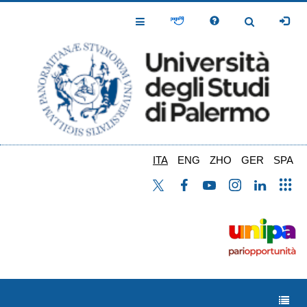
Salta
al
Toggle
Toggle
contenuto
Navigation
Navigation
principale
ITA
ENG
ZHO
GER
SPA