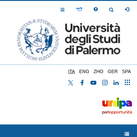
Salta
al
Toggle
Toggle
contenuto
Navigation
Navigation
principale
ITA
ENG
ZHO
GER
SPA