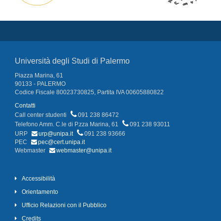
Università degli Studi di Palermo
Piazza Marina, 61
90133 - PALERMO
Codice Fiscale 80023730825, Partita IVA 00605880822
Contatti
Call center studenti
091 238 86472
Telefono Amm. C.le di P.zza Marina, 61
091 238 93011
URP
urp@unipa.it
091 238 93666
PEC
pec@cert.unipa.it
Webmaster
webmaster@unipa.it
Accessibilità
Orientamento
Ufficio Relazioni con il Pubblico
Credits