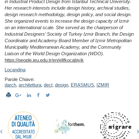
in Industrial Product Design from Istanbul Technical University.
Her research interests include design history, archival studies,
design research methodology, design policy, and social design.
She organized events to increase the design capacity of Izmir
on an international scale. She served as the chairperson of
Industrial Designers’ Society of Turkey Izmir Branch, the Design
Coordinator and Academy Board Member of Izmir Metropolitan
Municipality Mediterranean Academy, and the Community
Liaison of the World Design Organization (WDO).
https://people.ieu.edu.tr/en/elifkocabiyik
Locandina
Parole Chiave:
darch
,
architettura
,
dect
,
design
,
ERASMUS
,
IZMIR