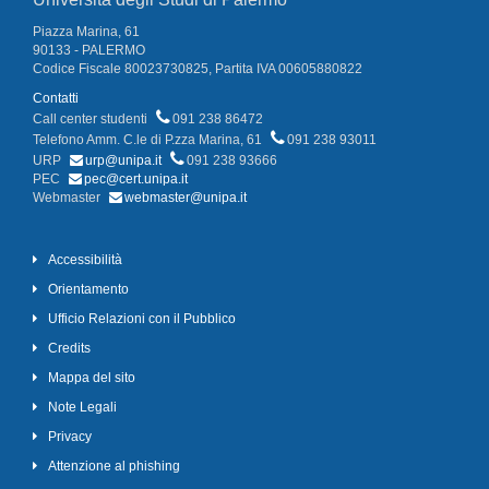
Piazza Marina, 61
90133 - PALERMO
Codice Fiscale 80023730825, Partita IVA 00605880822
Contatti
Call center studenti
091 238 86472
Telefono Amm. C.le di P.zza Marina, 61
091 238 93011
URP
urp@unipa.it
091 238 93666
PEC
pec@cert.unipa.it
Webmaster
webmaster@unipa.it
Accessibilità
Orientamento
Ufficio Relazioni con il Pubblico
Credits
Mappa del sito
Note Legali
Privacy
Attenzione al phishing