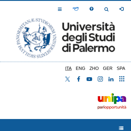
Salta
al
Toggle
Toggle
contenuto
Navigation
Navigation
principale
ITA
ENG
ZHO
GER
SPA