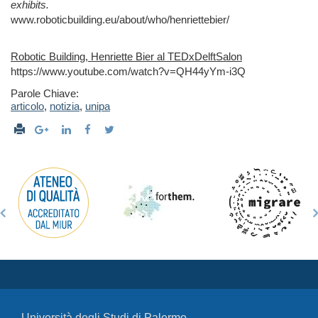
exhibits.
www.roboticbuilding.eu/about/who/henriettebier/
Robotic Building, Henriette Bier al TEDxDelftSalon
https://www.youtube.com/watch?v=QH44yYm-i3Q
Parole Chiave:
articolo
,
notizia
,
unipa
Università degli Studi di Palermo