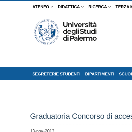
Salta
ATENEO
DIDATTICA
RICERCA
TERZA 
al
contenuto
principale
SEGRETERIE STUDENTI
DIPARTIMENTI
SCUOL
Graduatoria Concorso di acce
13-nov-2013