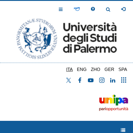
Salta
al
Toggle
Toggle
contenuto
Navigation
Navigation
principale
ITA
ENG
ZHO
GER
SPA