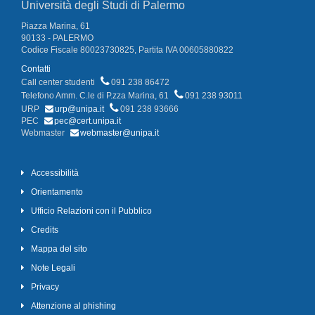
Università degli Studi di Palermo
Piazza Marina, 61
90133 - PALERMO
Codice Fiscale 80023730825, Partita IVA 00605880822
Contatti
Call center studenti
091 238 86472
Telefono Amm. C.le di P.zza Marina, 61
091 238 93011
URP
urp@unipa.it
091 238 93666
PEC
pec@cert.unipa.it
Webmaster
webmaster@unipa.it
Accessibilità
Orientamento
Ufficio Relazioni con il Pubblico
Credits
Mappa del sito
Note Legali
Privacy
Attenzione al phishing