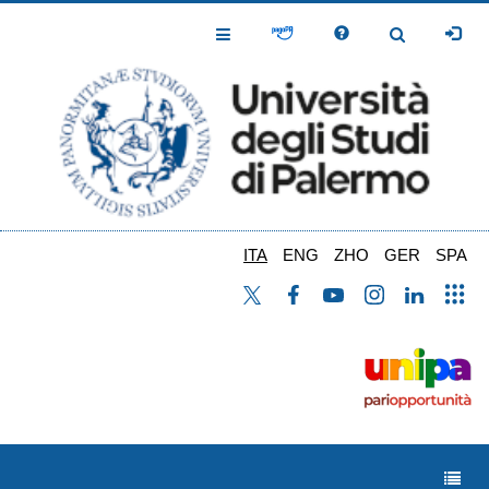
Salta
al
Toggle
Toggle
contenuto
Navigation
Navigation
principale
ITA
ENG
ZHO
GER
SPA