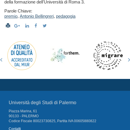
della formazione dell'Università di Roma 3.
Parole Chiave:
premio
,
Antonio Bellingreri
,
pedagogia
Università degli Studi di Palermo
Piazza Marina, 61
90133 - PALERMO
Codice Fiscale 80023730825, Partita IVA 00605880822
Contatti