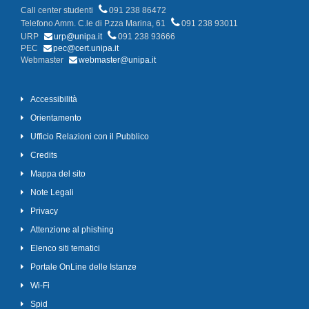
Call center studenti
091 238 86472
Telefono Amm. C.le di P.zza Marina, 61
091 238 93011
URP
urp@unipa.it
091 238 93666
PEC
pec@cert.unipa.it
Webmaster
webmaster@unipa.it
Accessibilità
Orientamento
Ufficio Relazioni con il Pubblico
Credits
Mappa del sito
Note Legali
Privacy
Attenzione al phishing
Elenco siti tematici
Portale OnLine delle Istanze
Wi-Fi
Spid