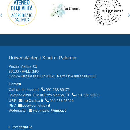
Università degli Studi di Palermo
Piazza Marina, 61
90133 - PALERMO
Codice Fiscale 80023730825, Partita IVA 00605880822
Contatti
Call center studenti
091 238 86472
Telefono Amm. C.le di P.zza Marina, 61
091 238 93011
URP
urp@unipa.it
091 238 93666
PEC
pec@cert.unipa.it
Webmaster
webmaster@unipa.it
Accessibilità