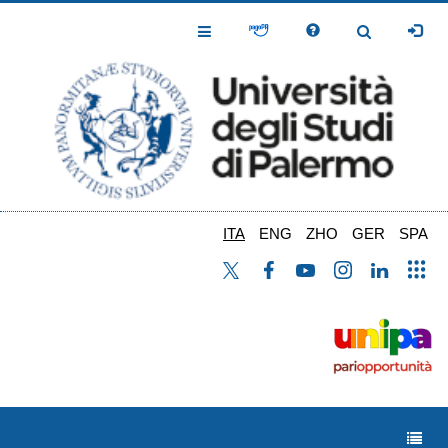
Salta
al
Toggle
Toggle
contenuto
Navigation
Navigation
principale
ITA
ENG
ZHO
GER
SPA