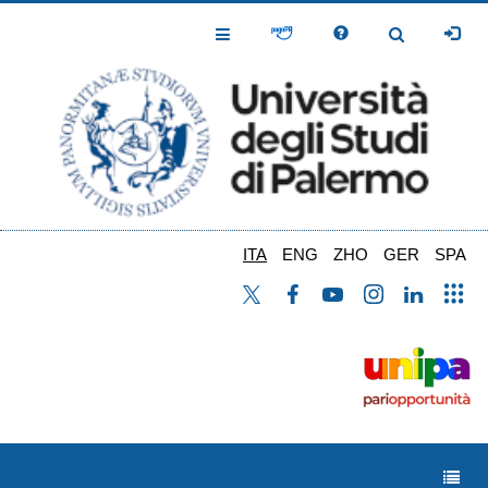
Salta
al
Toggle
Toggle
contenuto
Navigation
Navigation
principale
ITA
ENG
ZHO
GER
SPA