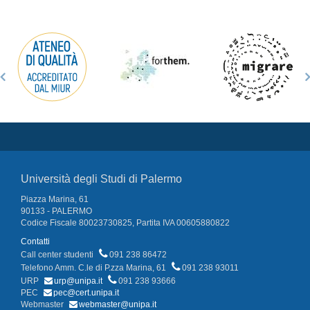
Università degli Studi di Palermo
Piazza Marina, 61
90133 - PALERMO
Codice Fiscale 80023730825, Partita IVA 00605880822
Contatti
Call center studenti
091 238 86472
Telefono Amm. C.le di P.zza Marina, 61
091 238 93011
URP
urp@unipa.it
091 238 93666
PEC
pec@cert.unipa.it
Webmaster
webmaster@unipa.it