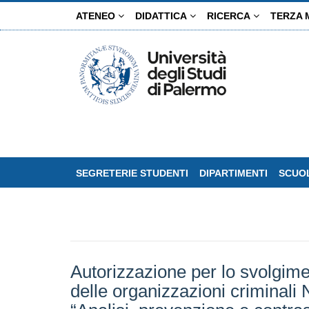
Salta
ATENEO
DIDATTICA
RICERCA
TERZA 
al
contenuto
principale
SEGRETERIE STUDENTI
DIPARTIMENTI
SCUOL
Autorizzazione per lo svolgimen
delle organizzazioni criminali N