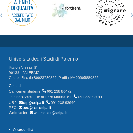
Università degli Studi di Palermo
Piazza Marina, 61
90133 - PALERMO
Codice Fiscale 80023730825, Partita IVA 00605880822
Contatti
Call center studenti
091 238 86472
Telefono Amm. C.le di P.zza Marina, 61
091 238 93011
URP
urp@unipa.it
091 238 93666
PEC
pec@cert.unipa.it
Webmaster
webmaster@unipa.it
Accessibilità