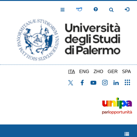
Salta
al
Toggle
Toggle
contenuto
Navigation
Navigation
principale
ITA
ENG
ZHO
GER
SPA