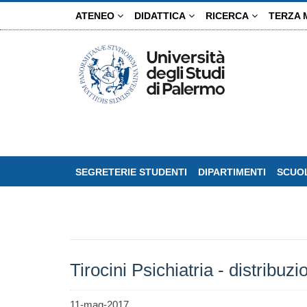
Salta
ATENEO
DIDATTICA
RICERCA
TERZA 
al
contenuto
principale
SEGRETERIE STUDENTI
DIPARTIMENTI
SCUOL
Tirocini Psichiatria - distribuz
11-mag-2017