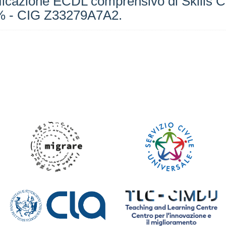
rtificazione ECDL comprensivo di Skills 
22% - CIG Z33279A7A2.