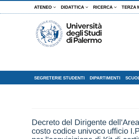
Salta
ATENEO
DIDATTICA
RICERCA
TERZA 
al
contenuto
principale
SEGRETERIE STUDENTI
DIPARTIMENTI
SCUOL
Decreto del Dirigente dell'Area
costo codice univoco ufficio I