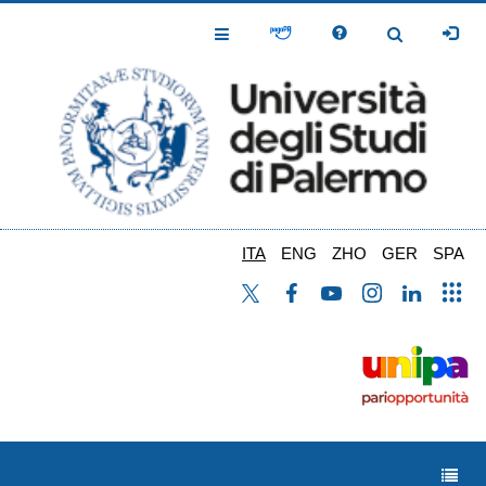
Salta
al
Toggle
Toggle
contenuto
Navigation
Navigation
principale
ITA
ENG
ZHO
GER
SPA