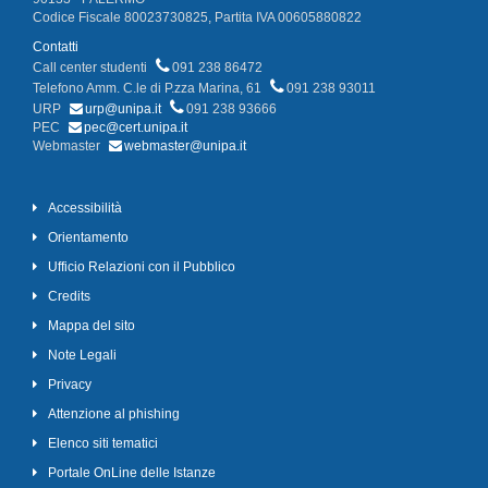
Codice Fiscale 80023730825, Partita IVA 00605880822
Contatti
Call center studenti
091 238 86472
Telefono Amm. C.le di P.zza Marina, 61
091 238 93011
URP
urp@unipa.it
091 238 93666
PEC
pec@cert.unipa.it
Webmaster
webmaster@unipa.it
Accessibilità
Orientamento
Ufficio Relazioni con il Pubblico
Credits
Mappa del sito
Note Legali
Privacy
Attenzione al phishing
Elenco siti tematici
Portale OnLine delle Istanze