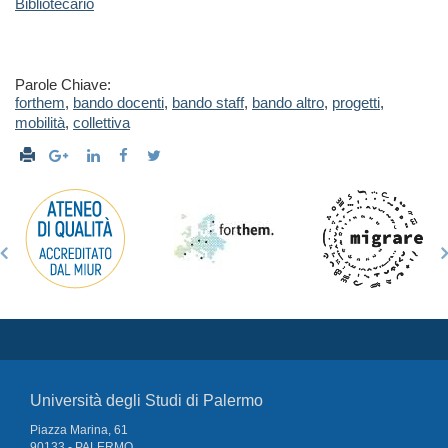
Bibliotecario
Parole Chiave:
forthem
,
bando docenti
,
bando staff
,
bando altro
,
progetti
,
mobilità
,
collettiva
Università degli Studi di Palermo
Piazza Marina, 61
90133 - PALERMO