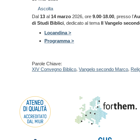
Ascolta
Dal
13
al
14 marzo
2026, ore
9.00
-
18.00
, presso l'
Au
di Studi Biblici
, dedicato al tema
Il Vangelo secondo
Locandina >
Programma >
Parole Chiave:
XIV Convegno Biblico
,
Vangelo secondo Marco
,
Reli