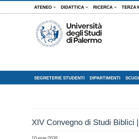
Salta
ATENEO
DIDATTICA
RICERCA
TERZA 
al
contenuto
principale
SEGRETERIE STUDENTI
DIPARTIMENTI
SCUOL
XIV Convegno di Studi Biblici 
10-mar-2026