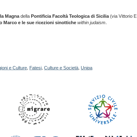
la Magna
della
Pontificia Facoltà Teologica di Sicilia
(via Vittorio
 Marco e le sue ricezioni sinottiche
within judaism
.
gioni e Culture
,
Fatesi
,
Culture e Società
,
Unipa