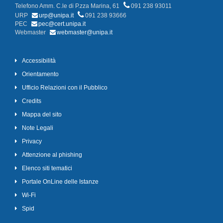
Telefono Amm. C.le di P.zza Marina, 61
091 238 93011
URP
urp@unipa.it
091 238 93666
PEC
pec@cert.unipa.it
Webmaster
webmaster@unipa.it
Accessibilità
Orientamento
Ufficio Relazioni con il Pubblico
Credits
Mappa del sito
Note Legali
Privacy
Attenzione al phishing
Elenco siti tematici
Portale OnLine delle Istanze
Wi-Fi
Spid