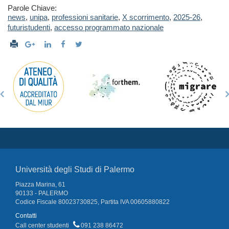
Parole Chiave:
news
,
unipa
,
professioni sanitarie
,
X scorrimento
,
2025-26
,
futuristudenti
,
accesso programmato nazionale
Università degli Studi di Palermo
Piazza Marina, 61
90133 - PALERMO
Codice Fiscale 80023730825, Partita IVA 00605880822
Contatti
Call center studenti
091 238 86472