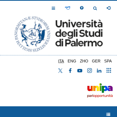
Salta
al
Toggle
Toggle
contenuto
Navigation
Navigation
principale
ITA
ENG
ZHO
GER
SPA