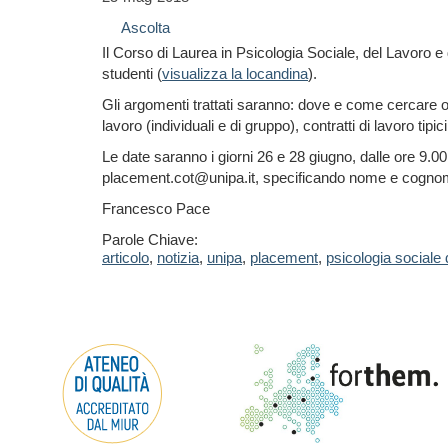
Ascolta
Il Corso di Laurea in Psicologia Sociale, del Lavoro e
studenti (
visualizza la locandina
).
Gli argomenti trattati saranno: dove e come cercare o
lavoro (individuali e di gruppo), contratti di lavoro tipic
Le date saranno i giorni 26 e 28 giugno, dalle ore 9.00
placement.cot@unipa.it, specificando nome e cognome,
Francesco Pace
Parole Chiave:
articolo
,
notizia
,
unipa
,
placement
,
psicologia sociale 