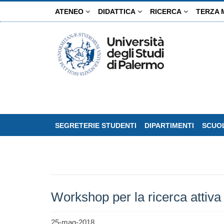
Salta
ATENEO
DIDATTICA
RICERCA
TERZA 
al
contenuto
principale
SEGRETERIE STUDENTI
DIPARTIMENTI
SCUOL
Workshop per la ricerca attiva 
25-mag-2018