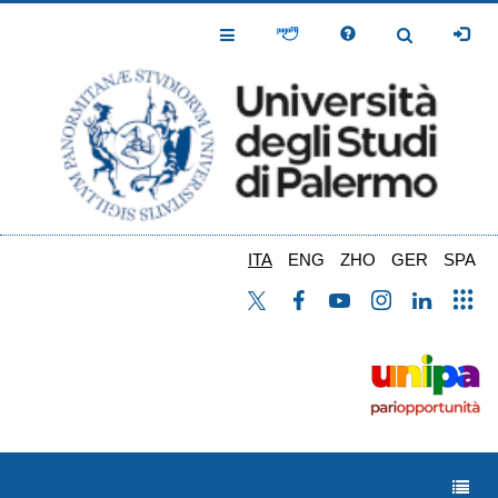
Salta
al
Toggle
Toggle
contenuto
Navigation
Navigation
principale
ITA
ENG
ZHO
GER
SPA