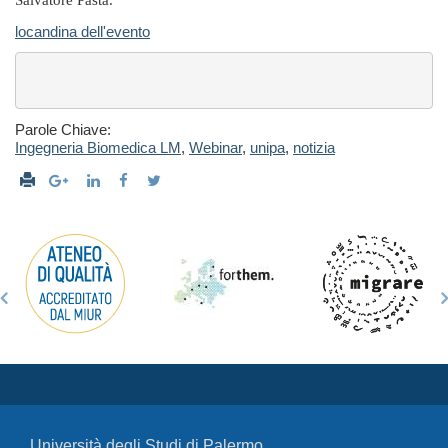
Salvatore Pasta.
locandina dell'evento
Parole Chiave:
Ingegneria Biomedica LM
,
Webinar
,
unipa
,
notizia
Università degli Studi di Palermo