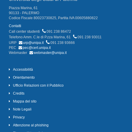
Piazza Marina, 61
90133 - PALERMO
Codice Fiscale 80023730825, Partita IVA 00605880822
Contatti
Call center studenti
091 238 86472
Telefono Amm. C.le di P.zza Marina, 61
091 238 93011
URP
urp@unipa.it
091 238 93666
PEC
pec@cert.unipa.it
Webmaster
webmaster@unipa.it
Accessibilità
Orientamento
Ufficio Relazioni con il Pubblico
Credits
Mappa del sito
Note Legali
Privacy
Attenzione al phishing