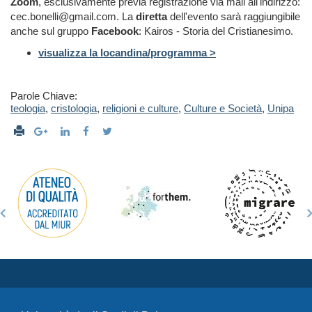
Zoom
, esclusivamente previa registrazione via mail all'indirizzo:
cec.bonelli@gmail.com. La
diretta
dell'evento sarà raggiungibile
anche sul gruppo
Facebook
: Kairos - Storia del Cristianesimo.
visualizza la locandina/programma >
Parole Chiave:
teologia
,
cristologia
,
religioni e culture
,
Culture e Società
,
Unipa