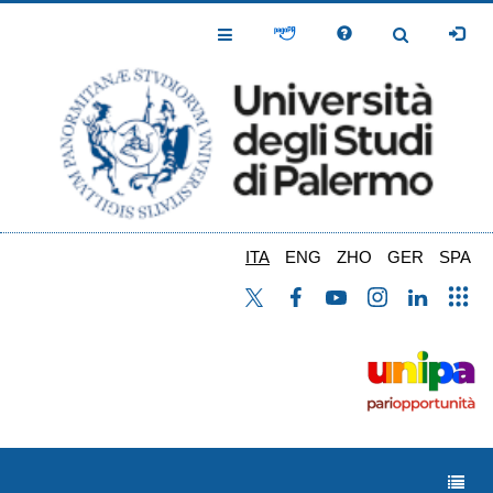
Salta
al
Toggle
Toggle
contenuto
Navigation
Navigation
principale
ITA
ENG
ZHO
GER
SPA