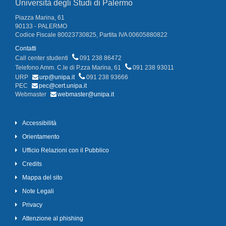
Università degli Studi di Palermo
Piazza Marina, 61
90133 - PALERMO
Codice Fiscale 80023730825, Partita IVA 00605880822
Contatti
Call center studenti
091 238 86472
Telefono Amm. C.le di P.zza Marina, 61
091 238 93011
URP
urp@unipa.it
091 238 93666
PEC
pec@cert.unipa.it
Webmaster
webmaster@unipa.it
Accessibilità
Orientamento
Ufficio Relazioni con il Pubblico
Credits
Mappa del sito
Note Legali
Privacy
Attenzione al phishing