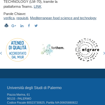
TECHNOLOGY (LM-70), tramite la
piattaforma Teams.
LINK
Parole Chiave:
verifica
,
requisiti
,
Mediterranean food science and technology
Università degli Studi di Palermo
Piazza Marina, 61
90133 - PALERMO
Codice Fiscale 80023730825, Partita IVA 00605880822