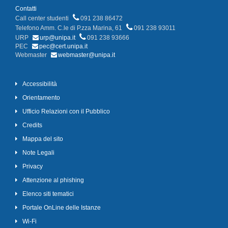
Contatti
Call center studenti
091 238 86472
Telefono Amm. C.le di P.zza Marina, 61
091 238 93011
URP
urp@unipa.it
091 238 93666
PEC
pec@cert.unipa.it
Webmaster
webmaster@unipa.it
Accessibilità
Orientamento
Ufficio Relazioni con il Pubblico
Credits
Mappa del sito
Note Legali
Privacy
Attenzione al phishing
Elenco siti tematici
Portale OnLine delle Istanze
Wi-Fi