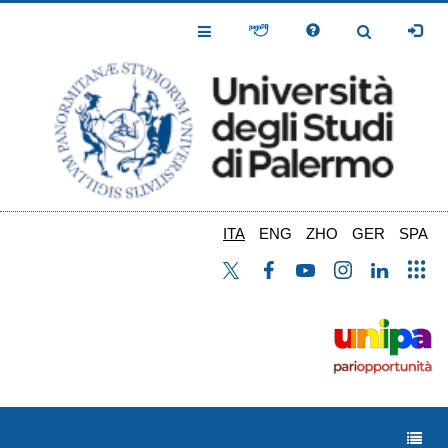
Salta
al
Toggle
Toggle
contenuto
Navigation
Navigation
principale
ITA
ENG
ZHO
GER
SPA