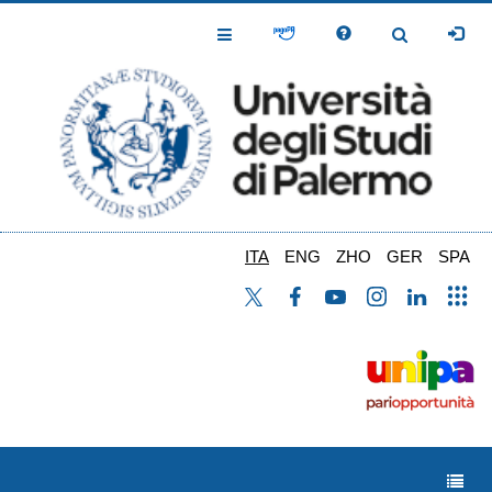
Salta
al
Toggle
Toggle
contenuto
Navigation
Navigation
principale
ITA
ENG
ZHO
GER
SPA