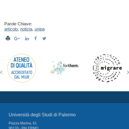
Parole Chiave:
articolo
,
notizia
,
unipa
Università degli Studi di Palermo
Piazza Marina, 61
90133 - PALERMO