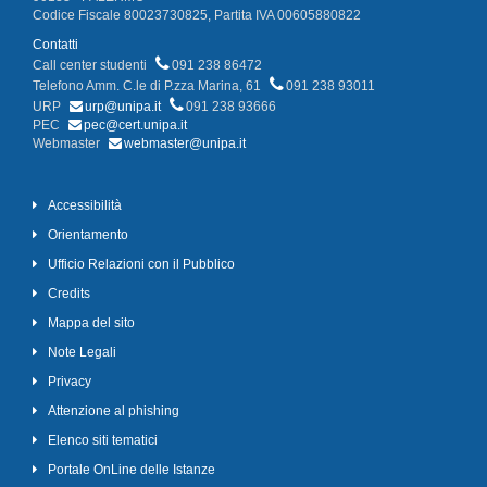
Codice Fiscale 80023730825, Partita IVA 00605880822
Contatti
Call center studenti
091 238 86472
Telefono Amm. C.le di P.zza Marina, 61
091 238 93011
URP
urp@unipa.it
091 238 93666
PEC
pec@cert.unipa.it
Webmaster
webmaster@unipa.it
Accessibilità
Orientamento
Ufficio Relazioni con il Pubblico
Credits
Mappa del sito
Note Legali
Privacy
Attenzione al phishing
Elenco siti tematici
Portale OnLine delle Istanze