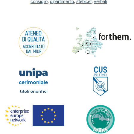
consiglio
,
dipartimento
,
stebicef
,
verbali