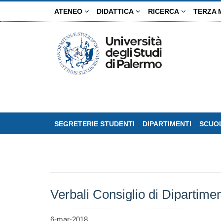
Salta
ATENEO
DIDATTICA
RICERCA
TERZA 
al
contenuto
principale
SEGRETERIE STUDENTI
DIPARTIMENTI
SCUOL
Verbali Consiglio di Dipartime
6-mar-2018