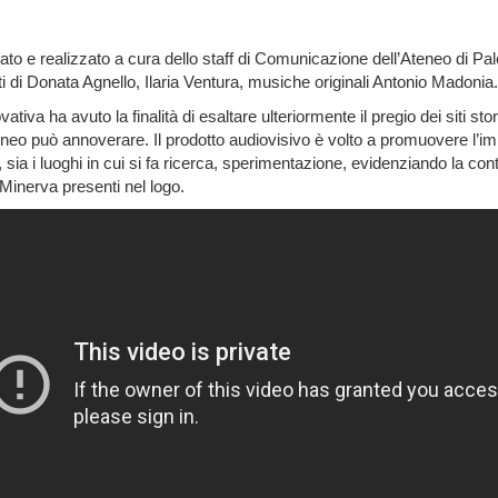
tato e realizzato a cura dello staff di Comunicazione dell’Ateneo di
 di Donata Agnello, Ilaria Ventura, musiche originali Antonio Madonia.
vativa ha avuto la finalità di esaltare ulteriormente il pregio dei siti st
tro Ateneo può annoverare. Il prodotto audiovisivo è volto a promuovere l
 sia i luoghi in cui si fa ricerca, sperimentazione, evidenziando la con
 Minerva presenti nel logo.