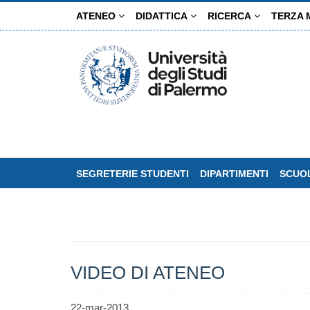
Salta
ATENEO
DIDATTICA
RICERCA
TERZA 
al
contenuto
principale
SEGRETERIE STUDENTI
DIPARTIMENTI
SCUOL
VIDEO DI ATENEO
22-mar-2013